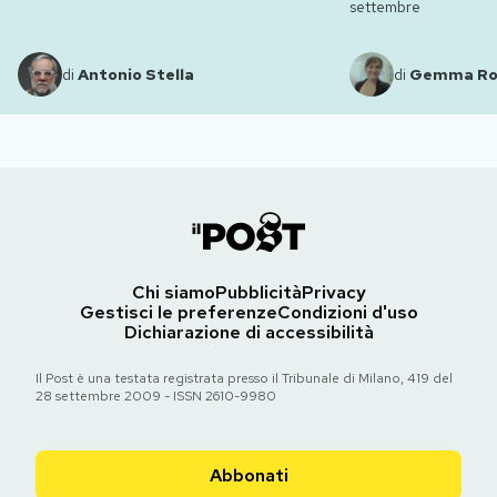
settembre
di
Antonio Stella
di
Gemma R
Chi siamo
Pubblicità
Privacy
Gestisci le preferenze
Condizioni d'uso
Dichiarazione di accessibilità
Il Post è una testata registrata presso il Tribunale di Milano, 419 del
28 settembre 2009 - ISSN 2610-9980
Abbonati