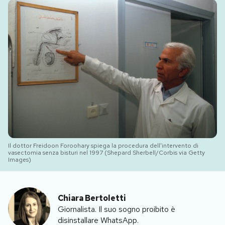
PODCAST
NEWSLETTER
I MIEI PREFERITI
SHOP
Il dottor Freidoon Foroohary spiega la procedura dell'intervento di
CALENDARIO
vasectomia senza bisturi nel 1997 (Shepard Sherbell/Corbis via Getty
Images)
AREA PERSONALE
Chiara Bertoletti
Area Personale
Giornalista. Il suo sogno proibito è
disinstallare WhatsApp.
Newsletter