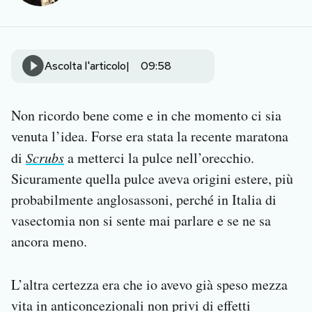
Notifiche mobile
Regala il Post
Hai bisogno di aiuto?
Ascolta l'articolo
09:58
Esci
Non ricordo bene come e in che momento ci sia
venuta l’idea. Forse era stata la recente maratona
di
Scrubs
a metterci la pulce nell’orecchio.
Sicuramente quella pulce aveva origini estere, più
probabilmente anglosassoni, perché in Italia di
vasectomia non si sente mai parlare e se ne sa
ancora meno.
L’altra certezza era che io avevo già speso mezza
vita in anticoncezionali non privi di effetti