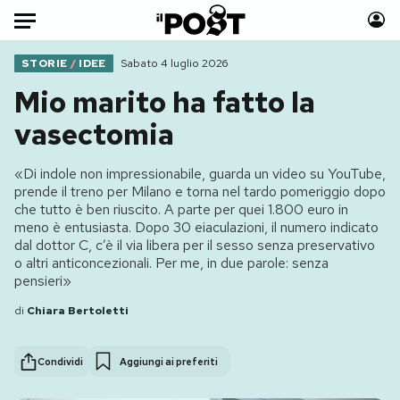
Auto
STORIE
/
IDEE
Sabato 4 luglio 2026
Mio marito ha fatto la
HOME
vasectomia
Italia
Moda
«Di indole non impressionabile, guarda un video su YouTube,
Mondo
Libri
prende il treno per Milano e torna nel tardo pomeriggio dopo
Politica
Consumismi
che tutto è ben riuscito. A parte per quei 1.800 euro in
meno è entusiasta. Dopo 30 eiaculazioni, il numero indicato
Tecnologia
Storie/Idee
dal dottor C, c’è il via libera per il sesso senza preservativo
Internet
Ok Boomer!
o altri anticoncezionali. Per me, in due parole: senza
Scienza
Media
pensieri»
Cultura
Europa
di
Chiara Bertoletti
Economia
Altrecose
Sport
Mondiali calcio 2026
Condividi
Aggiungi ai preferiti