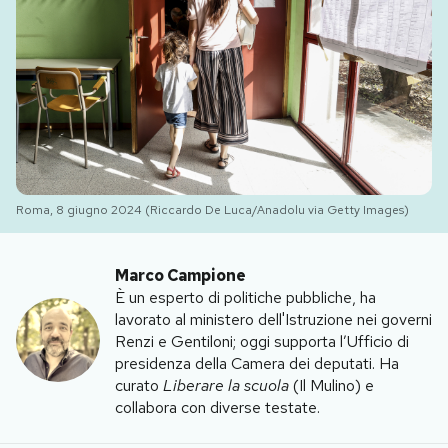
PODCAST
NEWSLETTER
I MIEI PREFERITI
Roma, 8 giugno 2024 (Riccardo De Luca/Anadolu via Getty Images)
SHOP
Marco Campione
È un esperto di politiche pubbliche, ha
CALENDARIO
lavorato al ministero dell'Istruzione nei governi
Renzi e Gentiloni; oggi supporta l’Ufficio di
presidenza della Camera dei deputati. Ha
AREA PERSONALE
curato
Liberare la scuola
(Il Mulino) e
collabora con diverse testate.
Area Personale
Newsletter