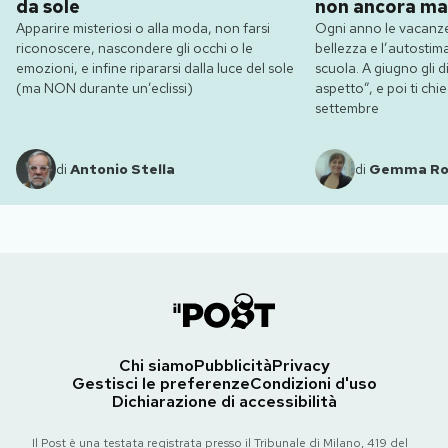
da sole
non ancora ma
Apparire misteriosi o alla moda, non farsi
Ogni anno le vacanze
riconoscere, nascondere gli occhi o le
bellezza e l’autostim
emozioni, e infine ripararsi dalla luce del sole
scuola. A giugno gli dic
(ma NON durante un’eclissi)
aspetto”, e poi ti ch
settembre
di
Antonio Stella
di
Gemma R
Chi siamo
Pubblicità
Privacy
Gestisci le preferenze
Condizioni d'uso
Dichiarazione di accessibilità
Il Post è una testata registrata presso il Tribunale di Milano, 419 del