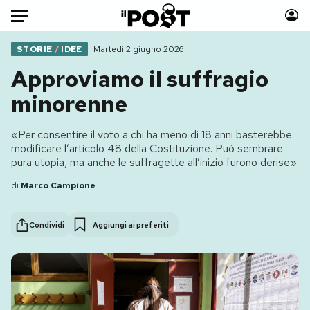
Auto
STORIE
/
IDEE
Martedì 2 giugno 2026
Approviamo il suffragio
HOME
minorenne
Italia
Moda
«Per consentire il voto a chi ha meno di 18 anni basterebbe
Mondo
Libri
modificare l’articolo 48 della Costituzione. Può sembrare
Politica
Consumismi
pura utopia, ma anche le suffragette all’inizio furono derise»
Tecnologia
Storie/Idee
di
Marco Campione
Internet
Ok Boomer!
Scienza
Media
Condividi
Aggiungi ai preferiti
Cultura
Europa
Economia
Altrecose
Sport
Mondiali calcio 2026