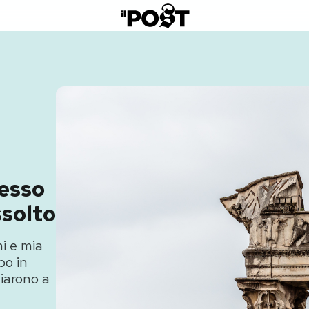
cesso
ssolto
i e mia
po in
ziarono a