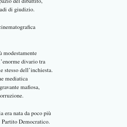
pazio del dibattito,
adi di giudizio.
 cinematografica
più modestamente
ll’enorme divario tra
e stesso dell’inchiesta.
ne mediatica
gravante mafiosa,
corruzione.
ia era nata da poco più
l Partito Democratico.