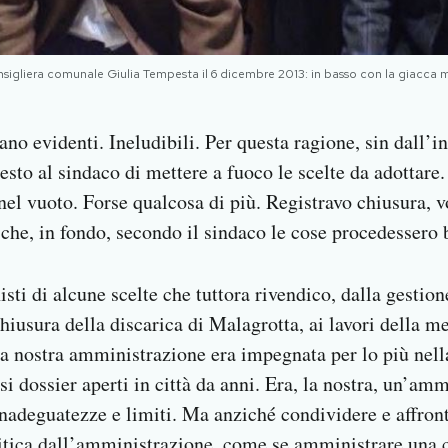
igliera comunale Giulia Tempesta il 6 dicembre 2013: in basso con la giacca mar
no evidenti. Ineludibili. Per questa ragione, sin dall’in
sto al sindaco di mettere a fuoco le scelte da adottare
nel vuoto. Forse qualcosa di più. Registravo chiusura, v
a che, in fondo, secondo il sindaco le cose procedessero 
isti di alcune scelte che tuttora rivendico, dalla gestion
hiusura della discarica di Malagrotta, ai lavori della m
a nostra amministrazione era impegnata per lo più nell
 dossier aperti in città da anni. Era, la nostra, un’amm
adeguatezze e limiti. Ma anziché condividere e affrontar
litica dall’amministrazione, come se amministrare una ci