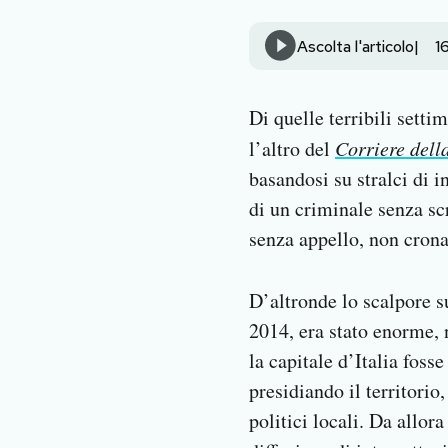
Notifiche mobile
Regala il Post
Ascolta l'articolo
1
Hai bisogno di aiuto?
Esci
Di quelle terribili setti
l’altro del
Corriere dell
basandosi su stralci di i
di un criminale senza scr
senza appello, non crona
D’altronde lo scalpore s
2014, era stato enorme, 
la capitale d’Italia foss
presidiando il territorio
politici locali. Da allora