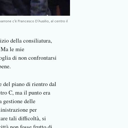
rone c’è Francesco D’Ausilio, al centro il
izio della consiliatura,
. Ma le mie
oglia di non confrontarsi
bene.
e del piano di rientro dal
etro C, ma il punto era
a gestione delle
inistrazione per
e tali difficoltà, si
ttà non fosse frutto di