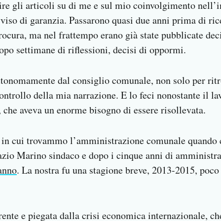
re gli articoli su di me e sul mio coinvolgimento nell’
iso di garanzia. Passarono quasi due anni prima di ri
procura, ma nel frattempo erano già state pubblicate deci
dopo settimane di riflessioni, decisi di oppormi.
tonomamente dal consiglio comunale, non solo per ritr
controllo della mia narrazione. E lo feci nonostante il 
 che aveva un enorme bisogno di essere risollevata.
 in cui trovammo l’amministrazione comunale quando 
azio Marino sindaco e dopo i cinque anni di amministra
anno
. La nostra fu una stagione breve, 2013-2015, poco
rente e piegata dalla crisi economica internazionale, c