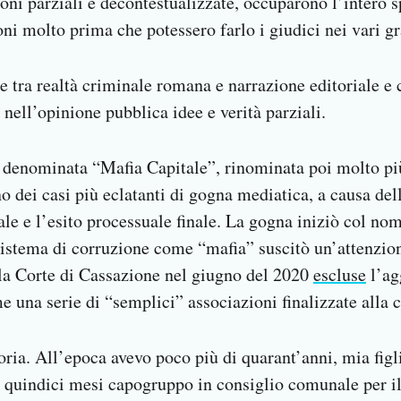
ioni parziali e decontestualizzate, occuparono l’intero s
ni molto prima che potessero farlo i giudici nei vari gr
ne tra realtà criminale romana e narrazione editoriale e
e nell’opinione pubblica idee e verità parziali.
e denominata “Mafia Capitale”, rinominata poi molto 
no dei casi più eclatanti di gogna mediatica, a causa de
ale e l’esito processuale finale. La gogna iniziò col nom
 sistema di corruzione come “mafia” suscitò un’attenzio
 la Corte di Cassazione nel giugno del 2020
escluse
l’ag
e una serie di “semplici” associazioni finalizzate alla 
ria. All’epoca avevo poco più di quarant’anni, mia figl
r quindici mesi capogruppo in consiglio comunale per i