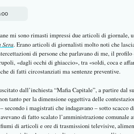
6:00
mane mi sono rimasti impressi due articoli di giornale, 
a Sera
. Erano articoli di giornalisti molto noti che lasci
ntercettazioni di persone che parlavano di me, il profilo 
upoli, «dagli occhi di ghiaccio», tra «soldi, coca e affar
che di fatti circostanziati ma sentenze preventive.
uscitato dall’inchiesta “Mafia Capitale”, a partire dal 
non tanto per la dimensione oggettiva delle contestazion
e – secondo i magistrati che indagavano – sotto scacco d
, avevano di fatto scalato l’amministrazione comunale at
 fiumi di articoli e ore di trasmissioni televisive, alime