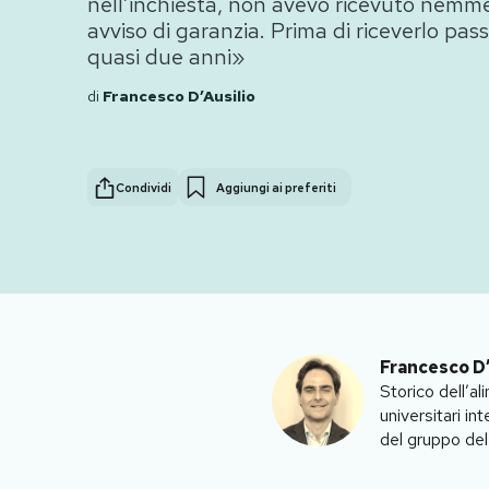
nell’inchiesta, non avevo ricevuto nem
avviso di garanzia. Prima di riceverlo pas
PODCAST
quasi due anni»
di
Francesco D’Ausilio
NEWSLETTER
I MIEI PREFERITI
Condividi
Aggiungi ai preferiti
SHOP
CALENDARIO
Francesco D’
Storico dell’al
AREA PERSONALE
universitari i
del gruppo del
Area Personale
Newsletter