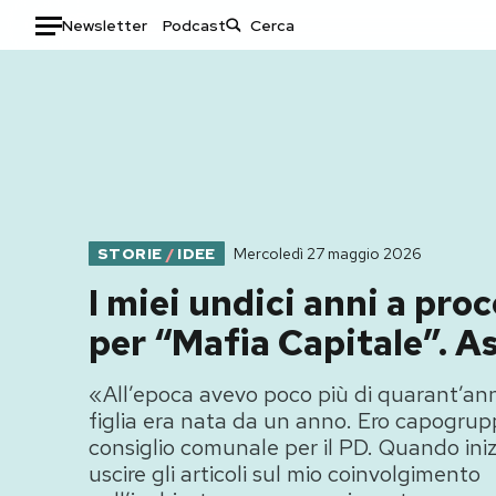
Newsletter
Podcast
Auto
HOME
Italia
Moda
Mondo
Libri
Politica
Consumismi
STORIE
/
IDEE
Mercoledì 27 maggio 2026
Tecnologia
Storie/Idee
I miei undici anni a pro
Internet
Ok Boomer!
per “Mafia Capitale”. A
Scienza
Media
Cultura
Europa
«All’epoca avevo poco più di quarant’ann
Economia
Altrecose
figlia era nata da un anno. Ero capogrup
Sport
Mondiali calcio 2026
consiglio comunale per il PD. Quando ini
uscire gli articoli sul mio coinvolgimento