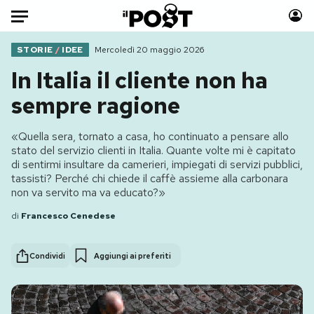
Auto
STORIE
/
IDEE
Mercoledì 20 maggio 2026
In Italia il cliente non ha
HOME
sempre ragione
Italia
Moda
«Quella sera, tornato a casa, ho continuato a pensare allo
Mondo
Libri
stato del servizio clienti in Italia. Quante volte mi è capitato
Politica
Consumismi
di sentirmi insultare da camerieri, impiegati di servizi pubblici,
tassisti? Perché chi chiede il caffè assieme alla carbonara
Tecnologia
Storie/Idee
non va servito ma va educato?»
Internet
Ok Boomer!
di
Francesco Cenedese
Scienza
Media
Cultura
Europa
Condividi
Aggiungi ai preferiti
Economia
Altrecose
Sport
Mondiali calcio 2026