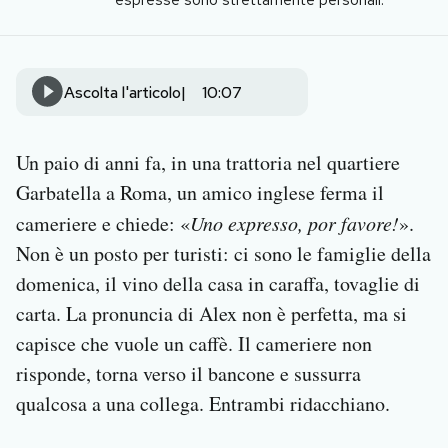
Notifiche mobile
Regala il Post
Hai bisogno di aiuto?
Ascolta l'articolo
10:07
Esci
Un paio di anni fa, in una trattoria nel quartiere
Garbatella a Roma, un amico inglese ferma il
cameriere e chiede: «
Uno expresso, por favore!
».
Non è un posto per turisti: ci sono le famiglie della
domenica, il vino della casa in caraffa, tovaglie di
carta. La pronuncia di Alex non è perfetta, ma si
capisce che vuole un caffè. Il cameriere non
risponde, torna verso il bancone e sussurra
qualcosa a una collega. Entrambi ridacchiano.