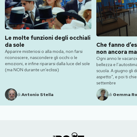
Le molte funzioni degli occhiali
da sole
Che fanno d’es
non ancora ma
Apparire misteriosi o alla moda, non farsi
riconoscere, nascondere gli occhi o le
Ogni anno le vacanze
emozioni, e infine ripararsi dalla luce del sole
bellezza e l’autostim
(ma NON durante un’eclissi)
scuola. A giugno gli dic
aspetto”, e poi ti ch
settembre
di
Antonio Stella
di
Gemma R