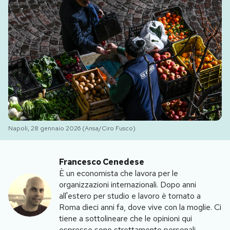
PODCAST
NEWSLETTER
I MIEI PREFERITI
SHOP
Napoli, 28 gennaio 2026 (Ansa/Ciro Fusco)
CALENDARIO
Francesco Cenedese
È un economista che lavora per le
organizzazioni internazionali. Dopo anni
AREA PERSONALE
all'estero per studio e lavoro è tornato a
Roma dieci anni fa, dove vive con la moglie. Ci
Area Personale
tiene a sottolineare che le opinioni qui
Newsletter
espresse sono strettamente personali.