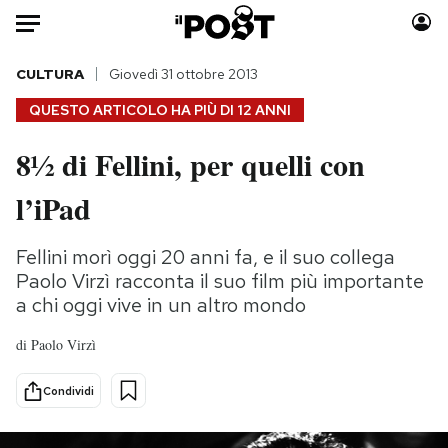
Auto
CULTURA
Giovedì 31 ottobre 2013
QUESTO ARTICOLO HA PIÙ DI
12 ANNI
HOME
8½ di Fellini, per quelli con
Italia
Moda
l’iPad
Mondo
Libri
Politica
Consumismi
Fellini morì oggi 20 anni fa, e il suo collega
Tecnologia
Storie/Idee
Paolo Virzì racconta il suo film più importante
Internet
Ok Boomer!
a chi oggi vive in un altro mondo
Scienza
Media
Cultura
Europa
di
Paolo Virzì
Economia
Altrecose
Condividi
Sport
Mondiali calcio 2026