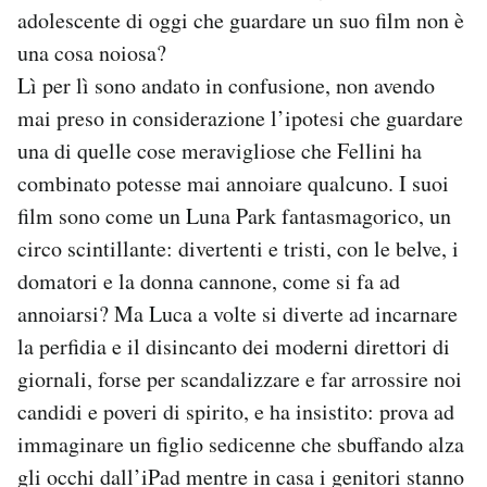
adolescente di oggi che guardare un suo film non è
Notifiche mobile
Regala il Post
una cosa noiosa?
Hai bisogno di aiuto?
Lì per lì sono andato in confusione, non avendo
Esci
mai preso in considerazione l’ipotesi che guardare
una di quelle cose meravigliose che Fellini ha
combinato potesse mai annoiare qualcuno. I suoi
film sono come un Luna Park fantasmagorico, un
circo scintillante: divertenti e tristi, con le belve, i
domatori e la donna cannone, come si fa ad
annoiarsi? Ma Luca a volte si diverte ad incarnare
la perfidia e il disincanto dei moderni direttori di
giornali, forse per scandalizzare e far arrossire noi
candidi e poveri di spirito, e ha insistito: prova ad
immaginare un figlio sedicenne che sbuffando alza
gli occhi dall’iPad mentre in casa i genitori stanno