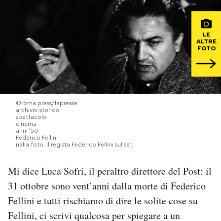
PODCAST
LE
ALTRE
FOTO
NEWSLETTER
I MIEI PREFERITI
©roma press/lapresse
archivio storico
spettacolo
SHOP
cinema
anni ’50
Federico Fellini
nella foto: il regista Federico Fellini sul set
CALENDARIO
Mi dice Luca Sofri, il peraltro direttore del Post: il
AREA PERSONALE
31 ottobre sono vent’anni dalla morte di Federico
Fellini e tutti rischiamo di dire le solite cose su
Area Personale
Fellini, ci scrivi qualcosa per spiegare a un
Newsletter