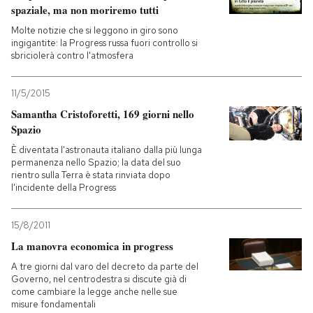
spaziale, ma non moriremo tutti
PODCAST
Molte notizie che si leggono in giro sono
ingigantite: la Progress russa fuori controllo si
sbriciolerà contro l'atmosfera
NEWSLETTER
11/5/2015
Samantha Cristoforetti, 169 giorni nello
I MIEI PREFERITI
Spazio
È diventata l'astronauta italiano dalla più lunga
permanenza nello Spazio; la data del suo
SHOP
rientro sulla Terra è stata rinviata dopo
l'incidente della Progress
CALENDARIO
15/8/2011
La manovra economica in progress
AREA PERSONALE
A tre giorni dal varo del decreto da parte del
Governo, nel centrodestra si discute già di
Entra
come cambiare la legge anche nelle sue
misure fondamentali