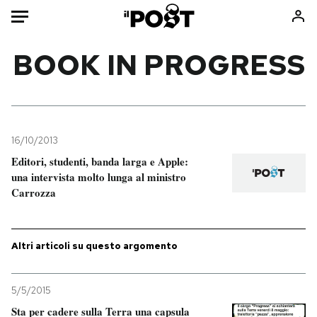
Auto
BOOK IN PROGRESS
HOME
Italia
Moda
Mondo
Libri
16/10/2013
Politica
Consumismi
Editori, studenti, banda larga e Apple:
una intervista molto lunga al ministro
Tecnologia
Storie/Idee
Carrozza
Internet
Ok Boomer!
Scienza
Media
Cultura
Europa
Altri articoli su questo argomento
Economia
Altrecose
Sport
Mondiali calcio 2026
5/5/2015
Sta per cadere sulla Terra una capsula