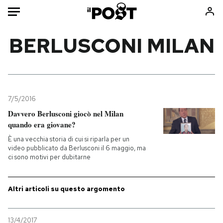
Auto
BERLUSCONI MILAN
HOME
Italia
Moda
Mondo
Libri
7/5/2016
Politica
Consumismi
Davvero Berlusconi giocò nel Milan
quando era giovane?
Tecnologia
Storie/Idee
È una vecchia storia di cui si riparla per un
Internet
Ok Boomer!
video pubblicato da Berlusconi il 6 maggio, ma
Scienza
Media
ci sono motivi per dubitarne
Cultura
Europa
Economia
Altrecose
Altri articoli su questo argomento
Sport
Mondiali calcio 2026
13/4/2017