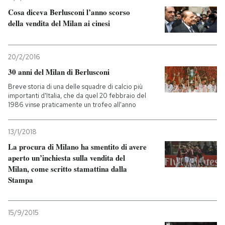
Cosa diceva Berlusconi l’anno scorso
PODCAST
della vendita del Milan ai cinesi
NEWSLETTER
20/2/2016
30 anni del Milan di Berlusconi
I MIEI PREFERITI
Breve storia di una delle squadre di calcio più
importanti d'Italia, che da quel 20 febbraio del
1986 vinse praticamente un trofeo all'anno
SHOP
13/1/2018
La procura di Milano ha smentito di avere
CALENDARIO
aperto un’inchiesta sulla vendita del
Milan, come scritto stamattina dalla
Stampa
AREA PERSONALE
Entra
15/9/2015