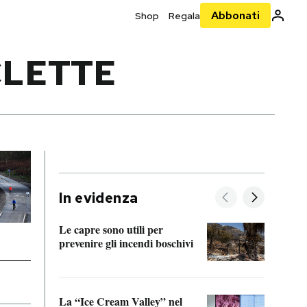
Abbonati
Shop
Regala
CLETTE
In evidenza
Le capre sono utili per
prevenire gli incendi boschivi
Le si
acces
La “Ice Cream Valley” nel
Prepa