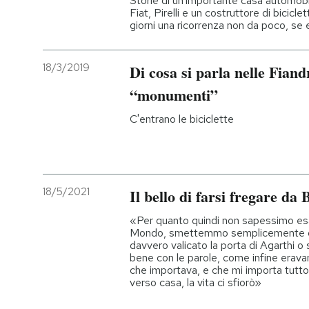
Storie di un'importante casa automobilis
Fiat, Pirelli e un costruttore di bicic
giorni una ricorrenza non da poco, se
18/3/2019
Di cosa si parla nelle Fiand
“monumenti”
C'entrano le biciclette
18/5/2021
Il bello di farsi fregare da 
«Per quanto quindi non sapessimo esa
Mondo, smettemmo semplicemente di 
davvero valicato la porta di Agarthi
bene con le parole, come infine erava
che importava, e che mi importa tuttora,
verso casa, la vita ci sfiorò»