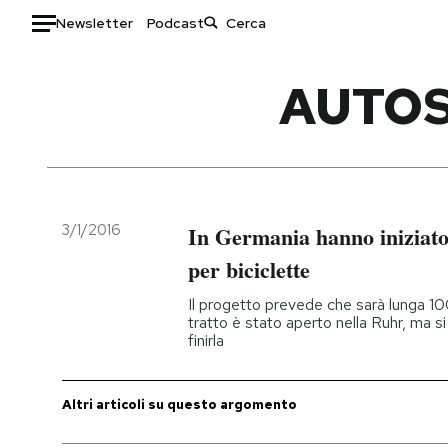
Newsletter
Podcast
Auto
AUTOS
HOME
Italia
Moda
Mondo
Libri
Politica
Consumismi
3/1/2016
In Germania hanno iniziato
Tecnologia
Storie/Idee
per biciclette
Internet
Ok Boomer!
Il progetto prevede che sarà lunga 100 
Scienza
Media
tratto è stato aperto nella Ruhr, ma s
finirla
Cultura
Europa
Economia
Altrecose
Sport
Mondiali calcio 2026
Altri articoli su questo argomento