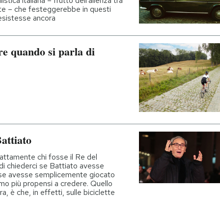
tica italiana – frutto dell'allenza tra
lette – che festeggerebbe in questi
 esistesse ancora
re quando si parla di
Battiato
ttamente chi fosse il Re del
chiederci se Battiato avesse
 o se avesse semplicemente giocato
mo più propensi a credere. Quello
 è che, in effetti, sulle biciclette