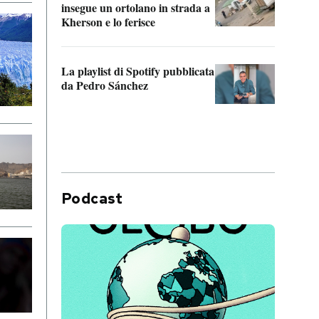
insegue un ortolano in strada a
statun
Kherson e lo ferisce
afric
La playlist di Spotify pubblicata
Quan
da Pedro Sánchez
magli
consi
difen
Podcast