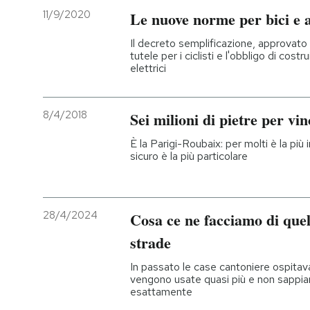
11/9/2020
Le nuove norme per bici e a
PODCAST
Il decreto semplificazione, approvato 
tutele per i ciclisti e l'obbligo di costru
elettrici
NEWSLETTER
8/4/2018
Sei milioni di pietre per vi
I MIEI PREFERITI
È la Parigi-Roubaix: per molti è la più 
sicuro è la più particolare
SHOP
CALENDARIO
28/4/2024
Cosa ce ne facciamo di quell
strade
AREA PERSONALE
In passato le case cantoniere ospitav
vengono usate quasi più e non sappi
Entra
esattamente