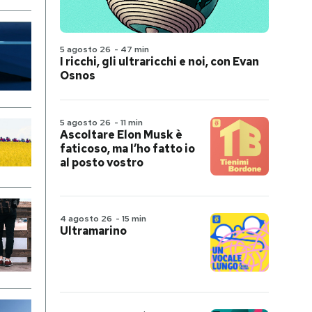
5 agosto 26
-
47 min
I ricchi, gli ultraricchi e noi, con Evan
Osnos
5 agosto 26
-
11 min
Ascoltare Elon Musk è
faticoso, ma l’ho fatto io
al posto vostro
4 agosto 26
-
15 min
Ultramarino