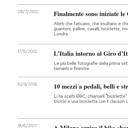
28/7/2012
Finalmente sono iniziate le
Atleti che faticano, che esultano e ch
guantoni, palline, cavalli, biciclette, i
Londra
17/5/2012
L’Italia intorno al Giro d’It
Le più belle fotografie della prima sett
tornanti e finestre
10/9/2016
10 mezzi a pedali, belli e st
Li ha scelti BBC, chiamarli "biciclette"
triciclo e una bicicletta con il clacson
18/6/2017
A Milano arriva il bike shar