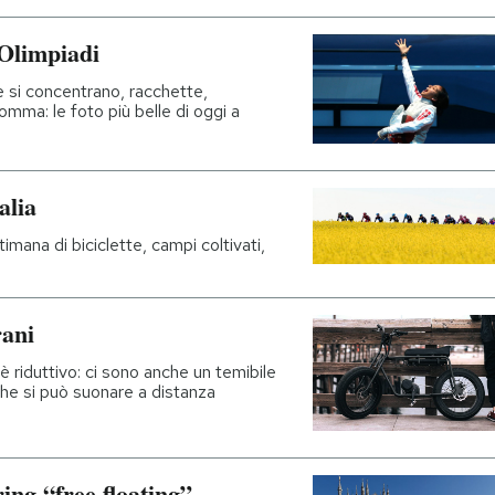
 Olimpiadi
e si concentrano, racchette,
nsomma: le foto più belle di oggi a
alia
imana di biciclette, campi coltivati,
rani
 è riduttivo: ci sono anche un temibile
 che si può suonare a distanza
ing “free floating”