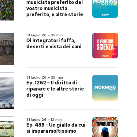
musicista preferito del
vostro musicista
preferito, e altre storie
31 luglio 26
-
35 min
Di integratori fuffa,
deserti e vista dei cani
31 luglio 26
-
28 min
Ep. 1262 – Il diritto di
riparare e le altre storie
di oggi
31 luglio 26
-
12 min
Ep. 488 – Un giallo da cui
si impara moltissimo