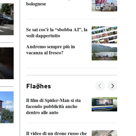
bolognese
Tom 
Se sai cos’è la “sbobba AI”, la
vedi dappertutto
Andremo sempre più in
vacanza al fresco?
Fla
hes
Il film di Spider-Man si sta
La de
facendo pubblicità anche
Franc
dentro alle auto
dello
Il video di un drone russo che
Una 