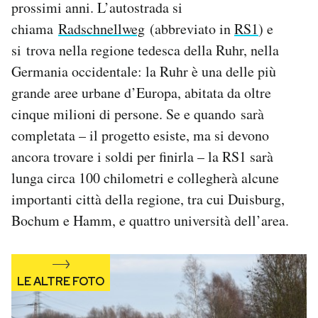
prossimi anni. L’autostrada si
Notifiche mobile
chiama
Radschnellweg
(abbreviato in
RS1
) e
Regala il Post
si trova nella regione tedesca della Ruhr, nella
Hai bisogno di aiuto?
Esci
Germania occidentale: la Ruhr è una delle più
grande aree urbane d’Europa, abitata da oltre
cinque milioni di persone. Se e quando sarà
completata – il progetto esiste, ma si devono
ancora trovare i soldi per finirla – la RS1 sarà
lunga circa 100 chilometri e collegherà alcune
importanti città della regione, tra cui Duisburg,
Bochum e Hamm, e quattro università dell’area.