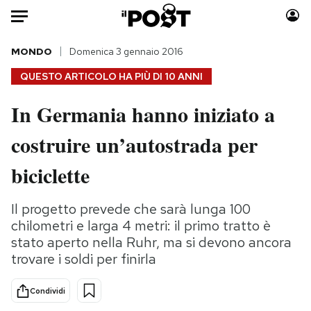
Auto
MONDO
Domenica 3 gennaio 2016
QUESTO ARTICOLO HA PIÙ DI
10 ANNI
HOME
In Germania hanno iniziato a
Italia
Moda
costruire un’autostrada per
Mondo
Libri
Politica
Consumismi
biciclette
Tecnologia
Storie/Idee
Internet
Ok Boomer!
Il progetto prevede che sarà lunga 100
Scienza
Media
chilometri e larga 4 metri: il primo tratto è
Cultura
Europa
stato aperto nella Ruhr, ma si devono ancora
trovare i soldi per finirla
Economia
Altrecose
Sport
Mondiali calcio 2026
Condividi