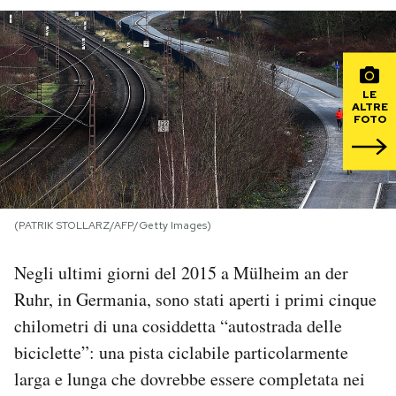
PODCAST
NEWSLETTER
LE
ALTRE
FOTO
I MIEI PREFERITI
SHOP
(PATRIK STOLLARZ/AFP/Getty Images)
CALENDARIO
Negli ultimi giorni del 2015 a Mülheim an der
Ruhr, in Germania, sono stati aperti i primi cinque
chilometri di una cosiddetta “autostrada delle
AREA PERSONALE
biciclette”: una pista ciclabile particolarmente
Area Personale
larga e lunga che dovrebbe essere completata nei
Newsletter