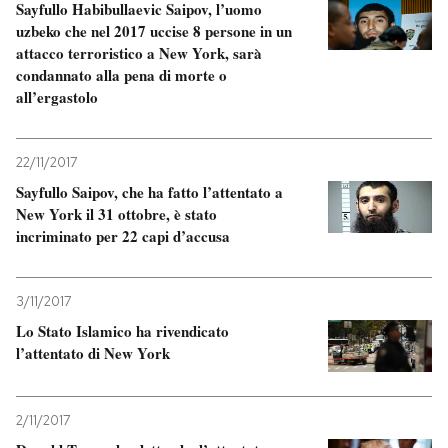
Sayfullo Habibullaevic Saipov, l’uomo
uzbeko che nel 2017 uccise 8 persone in un
PODCAST
attacco terroristico a New York, sarà
condannato alla pena di morte o
all’ergastolo
NEWSLETTER
22/11/2017
I MIEI PREFERITI
Sayfullo Saipov, che ha fatto l’attentato a
New York il 31 ottobre, è stato
incriminato per 22 capi d’accusa
SHOP
3/11/2017
CALENDARIO
Lo Stato Islamico ha rivendicato
l’attentato di New York
AREA PERSONALE
Entra
2/11/2017