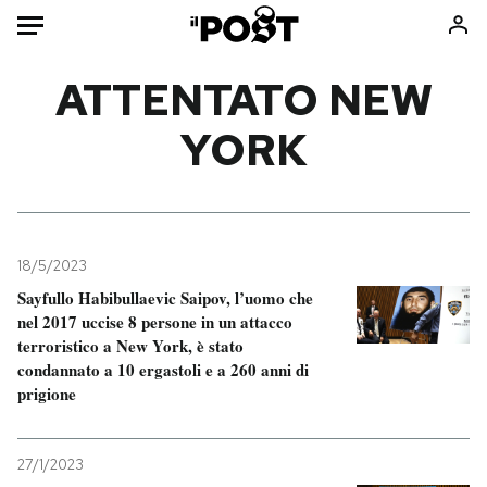
Auto
ATTENTATO NEW
YORK
HOME
Italia
Moda
Mondo
Libri
Politica
Consumismi
18/5/2023
Tecnologia
Storie/Idee
Sayfullo Habibullaevic Saipov, l’uomo che
Internet
Ok Boomer!
nel 2017 uccise 8 persone in un attacco
Scienza
Media
terroristico a New York, è stato
condannato a 10 ergastoli e a 260 anni di
Cultura
Europa
prigione
Economia
Altrecose
Sport
Mondiali calcio 2026
27/1/2023