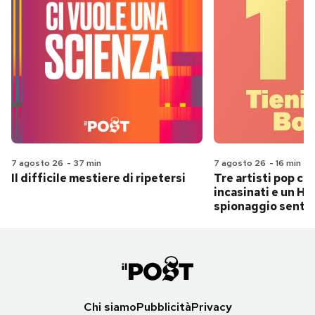
7 agosto 26
-
37 min
7 agosto 26
-
16 min
Il difficile mestiere di ripetersi
Tre artisti pop ch
incasinati e un Hit
spionaggio senti
Chi siamo
Pubblicità
Privacy