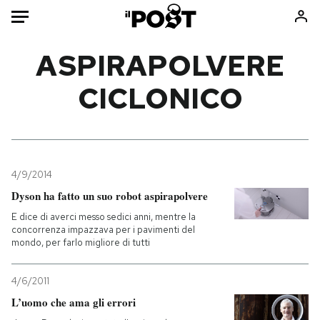
Auto
ASPIRAPOLVERE
CICLONICO
HOME
Italia
Moda
Mondo
Libri
Politica
Consumismi
4/9/2014
Tecnologia
Storie/Idee
Dyson ha fatto un suo robot aspirapolvere
Internet
Ok Boomer!
E dice di averci messo sedici anni, mentre la
Scienza
Media
concorrenza impazzava per i pavimenti del
mondo, per farlo migliore di tutti
Cultura
Europa
Economia
Altrecose
4/6/2011
Sport
Mondiali calcio 2026
L’uomo che ama gli errori