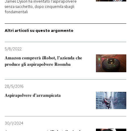
James Dyson ha inventato l'aspirapolvere
senza sacchetto, dopo cinquemila sbagli
PODCAST
fondamentali
Altri articoli su questo argomento
NEWSLETTER
5/8/2022
I MIEI PREFERITI
Amazon comprerà iRobot, l’azienda che
produce gli aspirapolvere Roomba
SHOP
28/5/2016
CALENDARIO
Aspirapolvere d’arrampicata
AREA PERSONALE
Entra
30/1/2024