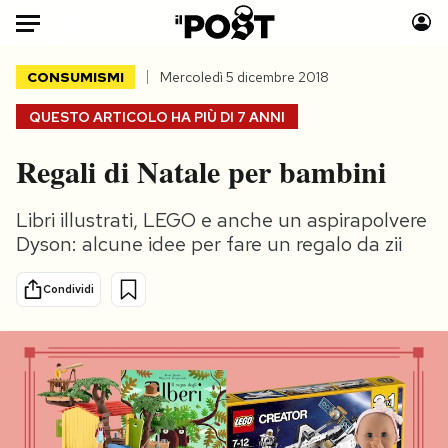
Auto
CONSUMISMI
Mercoledì 5 dicembre 2018
QUESTO ARTICOLO HA PIÙ DI
7 ANNI
HOME
Regali di Natale per bambini
Italia
Moda
Mondo
Libri
Libri illustrati, LEGO e anche un aspirapolvere
Politica
Consumismi
Dyson: alcune idee per fare un regalo da zii
Tecnologia
Storie/Idee
Internet
Ok Boomer!
Condividi
Scienza
Media
Cultura
Europa
Economia
Altrecose
Sport
Mondiali calcio 2026