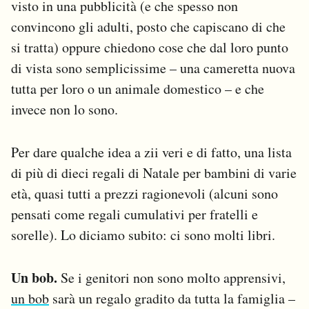
visto in una pubblicità (e che spesso non
Notifiche mobile
convincono gli adulti, posto che capiscano di che
Regala il Post
si tratta) oppure chiedono cose che dal loro punto
Hai bisogno di aiuto?
Esci
di vista sono semplicissime – una cameretta nuova
tutta per loro o un animale domestico – e che
invece non lo sono.
Per dare qualche idea a zii veri e di fatto, una lista
di più di dieci regali di Natale per bambini di varie
età, quasi tutti a prezzi ragionevoli (alcuni sono
pensati come regali cumulativi per fratelli e
sorelle). Lo diciamo subito: ci sono molti libri.
Un bob.
Se i genitori non sono molto apprensivi,
un bob
sarà un regalo gradito da tutta la famiglia –