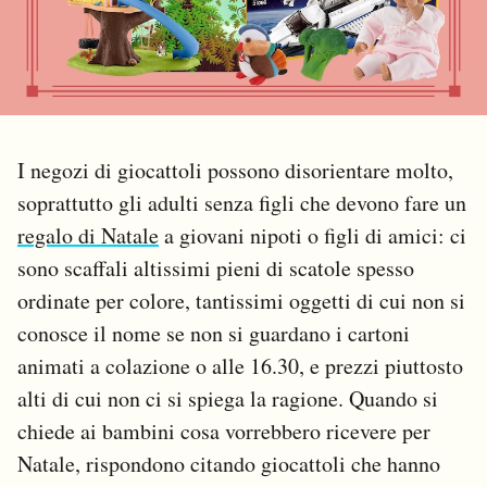
PODCAST
NEWSLETTER
I negozi di giocattoli possono disorientare molto,
I MIEI PREFERITI
soprattutto gli adulti senza figli che devono fare un
regalo di Natale
a giovani nipoti o figli di amici: ci
SHOP
sono scaffali altissimi pieni di scatole spesso
ordinate per colore, tantissimi oggetti di cui non si
conosce il nome se non si guardano i cartoni
CALENDARIO
animati a colazione o alle 16.30, e prezzi piuttosto
alti di cui non ci si spiega la ragione. Quando si
AREA PERSONALE
chiede ai bambini cosa vorrebbero ricevere per
Area Personale
Natale, rispondono citando giocattoli che hanno
Newsletter