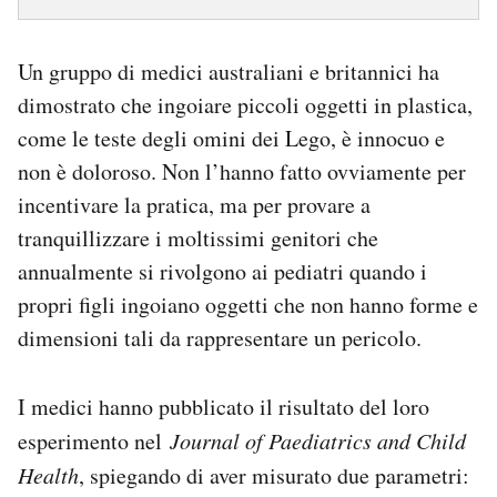
Notifiche mobile
Regala il Post
Un gruppo di medici australiani e britannici ha
Hai bisogno di aiuto?
dimostrato che ingoiare piccoli oggetti in plastica,
Esci
come le teste degli omini dei Lego, è innocuo e
non è doloroso. Non l’hanno fatto ovviamente per
incentivare la pratica, ma per provare a
tranquillizzare i moltissimi genitori che
annualmente si rivolgono ai pediatri quando i
propri figli ingoiano oggetti che non hanno forme e
dimensioni tali da rappresentare un pericolo.
I medici hanno pubblicato il risultato del loro
esperimento nel
Journal of Paediatrics and Child
Health
, spiegando di aver misurato due parametri: