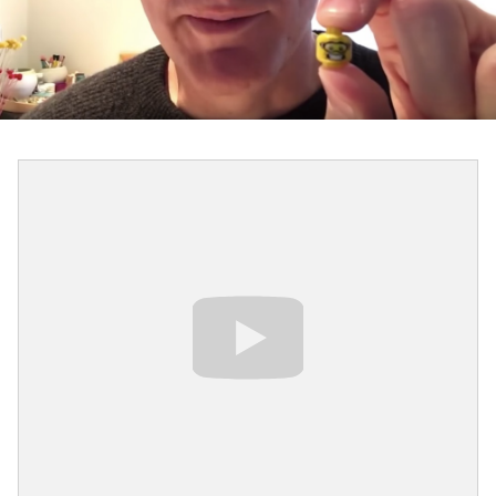
PODCAST
NEWSLETTER
I MIEI PREFERITI
SHOP
CALENDARIO
AREA PERSONALE
Area Personale
Newsletter