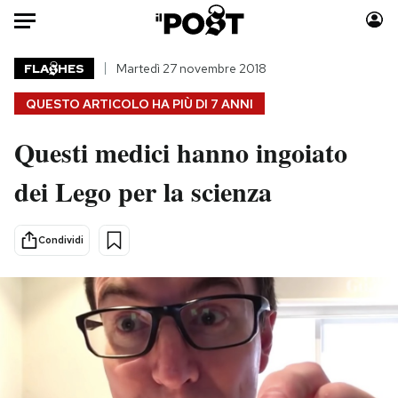
Auto
FLA
HES
Martedì 27 novembre 2018
QUESTO ARTICOLO HA PIÙ DI
7 ANNI
HOME
Questi medici hanno ingoiato
Italia
Moda
Mondo
Libri
dei Lego per la scienza
Politica
Consumismi
Tecnologia
Storie/Idee
Condividi
Internet
Ok Boomer!
Scienza
Media
Cultura
Europa
Economia
Altrecose
Sport
Mondiali calcio 2026