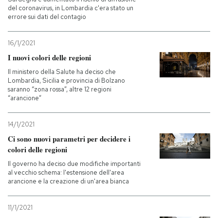
del coronavirus, in Lombardia c'era stato un
errore sui dati del contagio
PODCAST
16/1/2021
NEWSLETTER
I nuovi colori delle regioni
Il ministero della Salute ha deciso che
Lombardia, Sicilia e provincia di Bolzano
I MIEI PREFERITI
saranno “zona rossa”, altre 12 regioni
“arancione”
SHOP
14/1/2021
Ci sono nuovi parametri per decidere i
CALENDARIO
colori delle regioni
Il governo ha deciso due modifiche importanti
al vecchio schema: l'estensione dell'area
AREA PERSONALE
arancione e la creazione di un'area bianca
Entra
11/1/2021