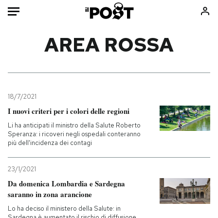
Auto
AREA ROSSA
HOME
Italia
Moda
Mondo
Libri
18/7/2021
Politica
Consumismi
I nuovi criteri per i colori delle regioni
Tecnologia
Storie/Idee
Li ha anticipati il ministro della Salute Roberto
Speranza: i ricoveri negli ospedali conteranno
Internet
Ok Boomer!
più dell'incidenza dei contagi
Scienza
Media
Cultura
Europa
23/1/2021
Economia
Altrecose
Da domenica Lombardia e Sardegna
saranno in zona arancione
Sport
Mondiali calcio 2026
Lo ha deciso il ministero della Salute: in
Sardegna è aumentato il rischio di diffusione