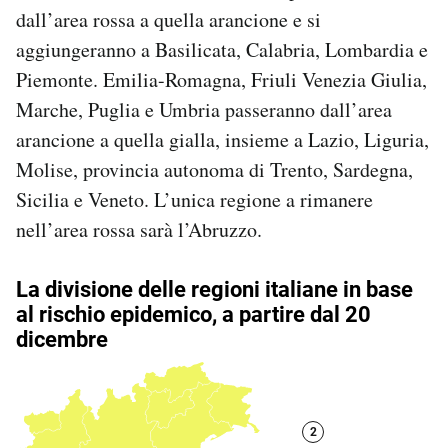
dall’area rossa a quella arancione e si
Notifiche mobile
Regala il Post
aggiungeranno a Basilicata, Calabria, Lombardia e
Hai bisogno di aiuto?
Piemonte. Emilia-Romagna, Friuli Venezia Giulia,
Esci
Marche, Puglia e Umbria passeranno dall’area
arancione a quella gialla, insieme a Lazio, Liguria,
Molise, provincia autonoma di Trento, Sardegna,
Sicilia e Veneto. L’unica regione a rimanere
nell’area rossa sarà l’Abruzzo.