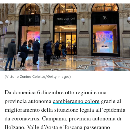
PODCAST
NEWSLETTER
I MIEI PREFERITI
SHOP
(Vittorio Zunino Celotto/Getty Images)
CALENDARIO
Da domenica 6 dicembre otto regioni e una
provincia autonoma
cambieranno colore
grazie al
AREA PERSONALE
miglioramento della situazione legata all’epidemia
da coronavirus. Campania, provincia autonoma di
Area Personale
Bolzano, Valle d’Aosta e Toscana passeranno
Newsletter