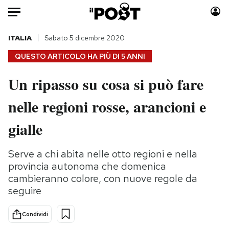
Auto
ITALIA
Sabato 5 dicembre 2020
QUESTO ARTICOLO HA PIÙ DI
5 ANNI
HOME
Un ripasso su cosa si può fare
Italia
Moda
nelle regioni rosse, arancioni e
Mondo
Libri
Politica
Consumismi
gialle
Tecnologia
Storie/Idee
Internet
Ok Boomer!
Serve a chi abita nelle otto regioni e nella
Scienza
Media
provincia autonoma che domenica
Cultura
Europa
cambieranno colore, con nuove regole da
seguire
Economia
Altrecose
Sport
Mondiali calcio 2026
Condividi