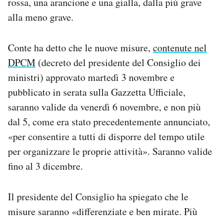
rossa, una arancione e una gialla, dalla più grave
Notifiche mobile
alla meno grave.
Regala il Post
Hai bisogno di aiuto?
Conte ha detto che le nuove misure,
contenute nel
Esci
DPCM
(decreto del presidente del Consiglio dei
ministri) approvato martedì 3 novembre e
pubblicato in serata sulla Gazzetta Ufficiale,
saranno valide da venerdì 6 novembre, e non più
dal 5, come era stato precedentemente annunciato,
«per consentire a tutti di disporre del tempo utile
per organizzare le proprie attività». Saranno valide
fino al 3 dicembre.
Il presidente del Consiglio ha spiegato che le
misure saranno «differenziate e ben mirate. Più