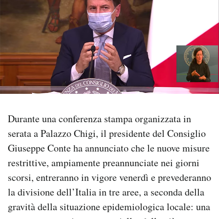
PODCAST
NEWSLETTER
I MIEI PREFERITI
SHOP
Durante una conferenza stampa organizzata in
serata a Palazzo Chigi, il presidente del Consiglio
Giuseppe Conte ha annunciato che le nuove misure
CALENDARIO
restrittive, ampiamente preannunciate nei giorni
scorsi, entreranno in vigore venerdì e prevederanno
AREA PERSONALE
la divisione dell’Italia in tre aree, a seconda della
Area Personale
gravità della situazione epidemiologica locale: una
Newsletter