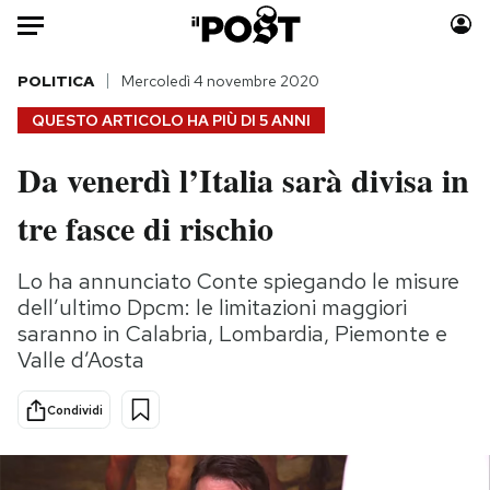
Auto
POLITICA
Mercoledì 4 novembre 2020
QUESTO ARTICOLO HA PIÙ DI
5 ANNI
HOME
Da venerdì l’Italia sarà divisa in
Italia
Moda
tre fasce di rischio
Mondo
Libri
Politica
Consumismi
Lo ha annunciato Conte spiegando le misure
Tecnologia
Storie/Idee
dell’ultimo Dpcm: le limitazioni maggiori
Internet
Ok Boomer!
saranno in Calabria, Lombardia, Piemonte e
Scienza
Media
Valle d’Aosta
Cultura
Europa
Economia
Altrecose
Condividi
Sport
Mondiali calcio 2026