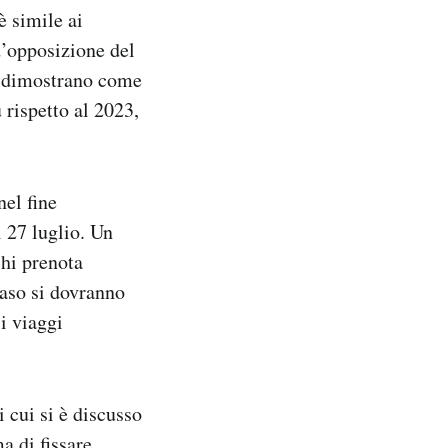
 è simile ai
d’opposizione del
e dimostrano come
 rispetto al 2023,
nel fine
l 27 luglio. Un
chi prenota
caso si dovranno
i viaggi
i cui si è discusso
a di fissare