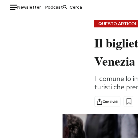
Newsletter
Podcast
Auto
QUESTO ARTICOLO
Il bigli
HOME
Italia
Moda
Venezia
Mondo
Libri
Politica
Consumismi
Il comune lo im
Tecnologia
Storie/Idee
turisti che pr
Internet
Ok Boomer!
Scienza
Media
Condividi
Cultura
Europa
Economia
Altrecose
Sport
Mondiali calcio 2026