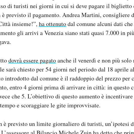
sso di turisti nei giorni in cui si deve pagare il biglietto
n è previsto il pagamento. Andrea Martini, consigliere 
Città insieme!”,
ha ottenuto
dal comune alcuni dati ch
mento gli arrivi a Venezia siano stati quasi 7.000 in più
gava.
etto
dovrà essere pagato
anche il venerdì e non più solo 
le sarà chiesto per 54 giorni nel periodo dal 18 aprile a
o introdotto dal comune è il raddoppio del prezzo per 
o, entro 4 giorni prima di arrivare in città: in questo 
vece che 5. L’obiettivo di questo aumento è incentivare 
tempo e scoraggiare le gite improvvisate.
 è previsto un limite giornaliero di turisti, un’ipotesi d
 L’assessore al Bilancio Michele Zuin ha detto che prim