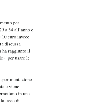
gamento per
 29 a 54 all’anno e
e 10 euro invece
sta
discussa
n ha raggiunto il
le», per usare le
i sperimentazione
ata e viene
ernottano in una
la tassa di