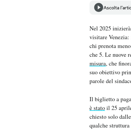
Notifiche mobile
Ascolta l'arti
Regala il Post
Hai bisogno di aiuto?
Nel 2025 inizierà
Esci
visitare Venezia: 
chi prenota meno 
che 5. Le nuove r
misura
, che fino
suo obiettivo prin
parole del sindac
Il biglietto a pa
è stato
il 25 april
chiesto solo dall
qualche struttura 