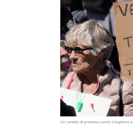
PODCAST
NEWSLETTER
I MIEI PREFERITI
SHOP
CALENDARIO
AREA PERSONALE
Area Personale
Un cartello di protesta contro il bigliett
Newsletter