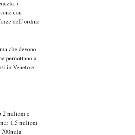
nezia, i
rsone con
forze dell’ordine
o ma che devono
che pernottano a
nti in Veneto e
o 2 milioni e
nti: 1,5 milioni
, 700mila