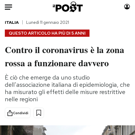
Auto
ITALIA
Lunedì 11 gennaio 2021
QUESTO ARTICOLO HA PIÙ DI
5 ANNI
HOME
Contro il coronavirus è la zona
Italia
Moda
rossa a funzionare davvero
Mondo
Libri
Politica
Consumismi
È ciò che emerge da uno studio
Tecnologia
Storie/Idee
dell'associazione italiana di epidemiologia, che
Internet
Ok Boomer!
ha misurato gli effetti delle misure restrittive
Scienza
Media
nelle regioni
Cultura
Europa
Economia
Altrecose
Condividi
Sport
Mondiali calcio 2026