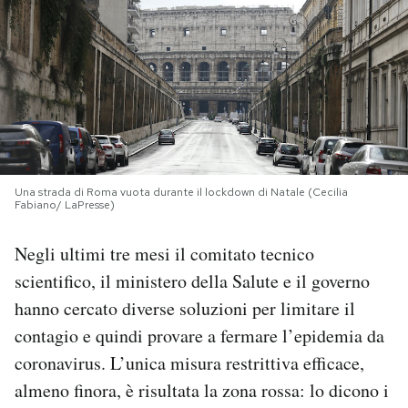
PODCAST
NEWSLETTER
I MIEI PREFERITI
Una strada di Roma vuota durante il lockdown di Natale (Cecilia
Fabiano/ LaPresse)
SHOP
Negli ultimi tre mesi il comitato tecnico
CALENDARIO
scientifico, il ministero della Salute e il governo
hanno cercato diverse soluzioni per limitare il
contagio e quindi provare a fermare l’epidemia da
AREA PERSONALE
coronavirus. L’unica misura restrittiva efficace,
Area Personale
almeno finora, è risultata la zona rossa: lo dicono i
Newsletter