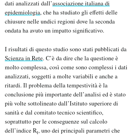
dati analizzati dall’
associazione italiana di
Notifiche mobile
epidemiologia
, che ha studiato gli effetti delle
Regala il Post
chiusure nelle undici regioni dove la seconda
Hai bisogno di aiuto?
Esci
ondata ha avuto un impatto significativo.
I risultati di questo studio sono stati pubblicati da
Scienza in Rete
. C’è da dire che la questione è
molto complessa, così come sono complessi i dati
analizzati, soggetti a molte variabili e anche a
ritardi. Il problema della tempestività è la
conclusione più importante dell’analisi ed è stato
più volte sottolineato dall’Istituto superiore di
sanità e dal comitato tecnico scientifico,
soprattutto per le conseguenze sul calcolo
dell’indice R
, uno dei principali parametri che
t