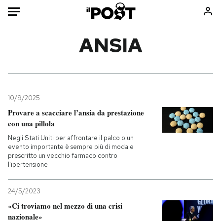
Auto
ANSIA
HOME
Italia
Moda
Mondo
Libri
10/9/2025
Politica
Consumismi
Provare a scacciare l’ansia da prestazione
con una pillola
Tecnologia
Storie/Idee
Negli Stati Uniti per affrontare il palco o un
Internet
Ok Boomer!
evento importante è sempre più di moda e
Scienza
Media
prescritto un vecchio farmaco contro
l'ipertensione
Cultura
Europa
Economia
Altrecose
24/5/2023
Sport
Mondiali calcio 2026
«Ci troviamo nel mezzo di una crisi
nazionale»