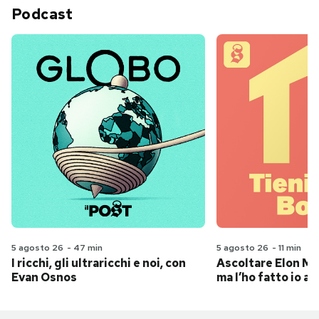
Podcast
5 agosto 26
-
47 min
5 agosto 26
-
11 min
I ricchi, gli ultraricchi e noi, con
Ascoltare Elon Mus
Evan Osnos
ma l’ho fatto io al