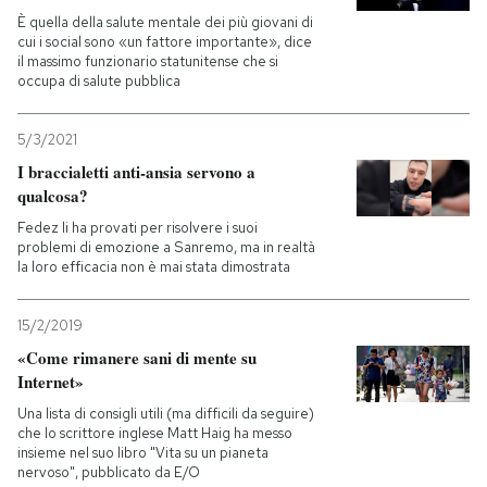
È quella della salute mentale dei più giovani di
cui i social sono «un fattore importante», dice
PODCAST
il massimo funzionario statunitense che si
occupa di salute pubblica
NEWSLETTER
5/3/2021
I braccialetti anti-ansia servono a
I MIEI PREFERITI
qualcosa?
Fedez li ha provati per risolvere i suoi
problemi di emozione a Sanremo, ma in realtà
SHOP
la loro efficacia non è mai stata dimostrata
15/2/2019
CALENDARIO
«Come rimanere sani di mente su
Internet»
AREA PERSONALE
Una lista di consigli utili (ma difficili da seguire)
che lo scrittore inglese Matt Haig ha messo
Entra
insieme nel suo libro "Vita su un pianeta
nervoso", pubblicato da E/O