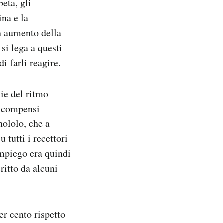
eta, gli
ina e la
un aumento della
si lega a questi
i farli reagire.
lie del ritmo
i scompensi
anololo, che a
 tutti i recettori
impiego era quindi
ritto da alcuni
er cento rispetto