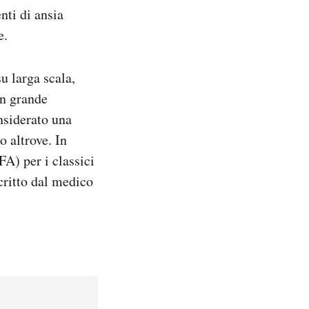
nti di ansia
e.
su larga scala,
un grande
nsiderato una
o altrove. In
FA) per i classici
critto dal medico