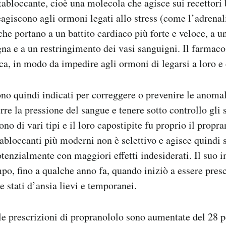
tabloccante, cioè una molecola che agisce sui recettori b
reagiscono agli ormoni legati allo stress (come l’adrenal
che portano a un battito cardiaco più forte e veloce, a 
na e a un restringimento dei vasi sanguigni. Il farmaco 
cca, in modo da impedire agli ormoni di legarsi a loro e d
ono quindi indicati per correggere o prevenire le anoma
urre la pressione del sangue e tenere sotto controllo gl
ono di vari tipi e il loro capostipite fu proprio il propr
abloccanti più moderni non è selettivo e agisce quindi su
otenzialmente con maggiori effetti indesiderati. Il suo 
po, fino a qualche anno fa, quando iniziò a essere presc
e stati d’ansia lievi e temporanei.
 le prescrizioni di propranololo sono aumentate del 28 p