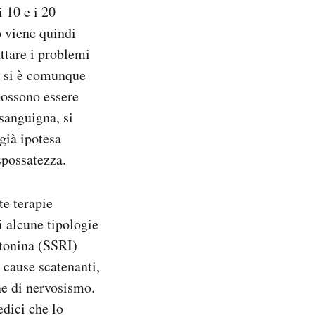
i 10 e i 20
o viene quindi
attare i problemi
ui si è comunque
possono essere
 sanguigna, si
già ipotesa
spossatezza.
te terapie
 alcune tipologie
otonina (SSRI)
 cause scatenanti,
ne di nervosismo.
edici che lo