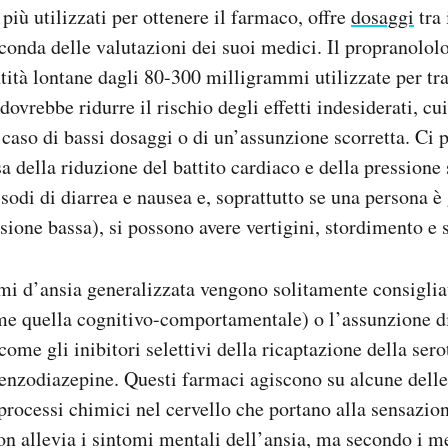
 più utilizzati per ottenere il farmaco, offre
dosaggi
tra 
onda delle valutazioni dei suoi medici. Il propranolol
ntità lontane dagli 80-300 milligrammi utilizzate per tr
dovrebbe ridurre il rischio degli effetti indesiderati, c
 caso di bassi dosaggi o di un’assunzione scorretta. Ci 
a della riduzione del battito cardiaco e della pressione
sodi di diarrea e nausea e, soprattutto se una persona è 
ssione bassa), si possono avere vertigini, stordimento e 
mi d’ansia generalizzata vengono solitamente consiglia
me quella cognitivo-comportamentale) o l’assunzione di
come gli inibitori selettivi della ricaptazione della ser
nzodiazepine. Questi farmaci agiscono su alcune delle
processi chimici nel cervello che portano alla sensazio
on allevia i sintomi mentali dell’ansia, ma secondo i m