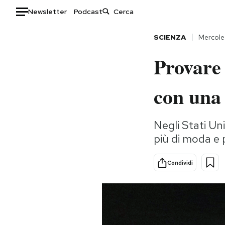
Newsletter
Podcast
Auto
SCIENZA
Mercole
Provare 
HOME
Italia
Moda
con una 
Mondo
Libri
Politica
Consumismi
Negli Stati Un
Tecnologia
Storie/Idee
più di moda e 
Internet
Ok Boomer!
Scienza
Media
Condividi
Cultura
Europa
Economia
Altrecose
Sport
Mondiali calcio 2026