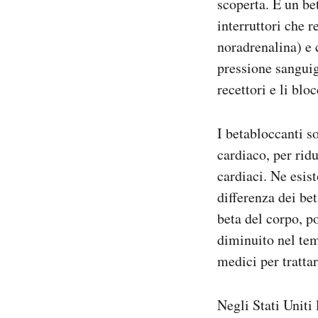
scoperta. È un be
interruttori che 
noradrenalina) e 
pressione sanguig
recettori e li blo
I betabloccanti s
cardiaco, per rid
cardiaci. Ne esist
differenza dei bet
beta del corpo, p
diminuito nel tem
medici per trattar
Negli Stati Uniti