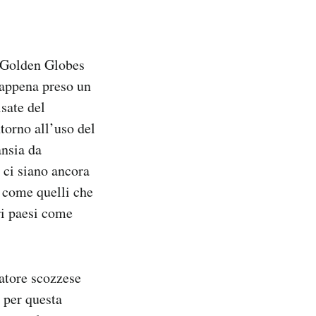
i Golden Globes
«appena preso un
isate del
torno all’uso del
ansia da
 ci siano ancora
, come quelli che
ri paesi come
catore scozzese
 per questa