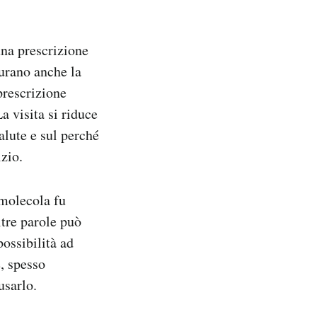
una prescrizione
curano anche la
prescrizione
a visita si riduce
alute e sul perché
zio.
 molecola fu
ltre parole può
ossibilità ad
, spesso
usarlo.