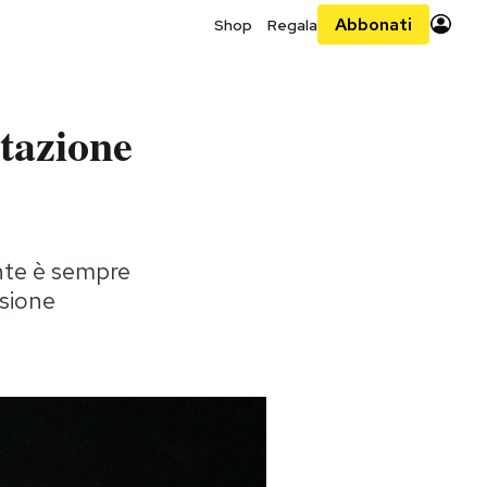
Abbonati
Shop
Regala
stazione
ante è sempre
nsione