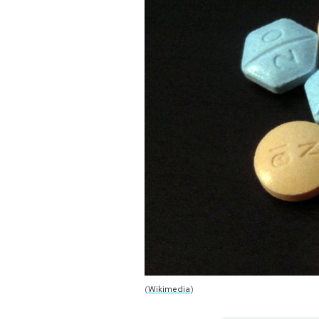
PODCAST
NEWSLETTER
I MIEI PREFERITI
SHOP
CALENDARIO
AREA PERSONALE
(
Wikimedia
)
Area Personale
Newsletter