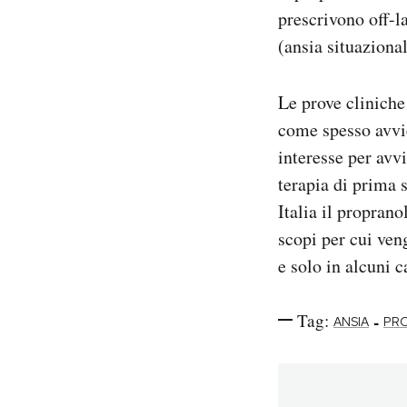
prescrivono off-la
(ansia situazional
Le prove cliniche 
come spesso avvi
interesse per avv
terapia di prima s
Italia il propran
scopi per cui ven
e solo in alcuni c
Tag:
-
ANSIA
PR