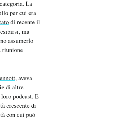
 categoria. La
llo per cui era
tato
di recente il
 esibirsi, ma
cono assumerlo
a riunione
ennott
, aveva
e di altre
 loro podcast. E
tà crescente di
ità con cui può