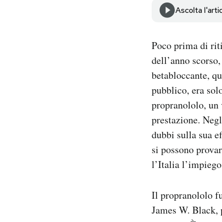
Notifiche mobile
Ascolta l'arti
Regala il Post
Hai bisogno di aiuto?
Poco prima di rit
Esci
dell’anno scorso,
betabloccante, qu
pubblico, era sol
propranololo, un 
prestazione. Negl
dubbi sulla sua e
si possono provar
l’Italia l’impieg
Il propranololo f
James W. Black,