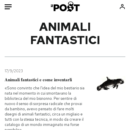
Auto
ANIMALI
FANTASTICI
HOME
Italia
Moda
Mondo
Libri
Politica
Consumismi
17/9/2023
Tecnologia
Storie/Idee
Animali fantastici e come inventarli
Internet
Ok Boomer!
«Sono convinto che l’idea del mio bestiario sia
Scienza
Media
nata nel momento in cui smontavano la
biblioteca del mio bisnonno. Per sentire di
Cultura
Europa
nuovo il senso di sorpresa radicale che provai
Economia
Altrecose
da bambino, avevo pensato di fare molti
disegni di animali fantastici, circa un migliaio e
Sport
Mondiali calcio 2026
tutti con la stessa tecnica, in modo da creare il
catalogo di un mondo immaginato ma forse
possibile»