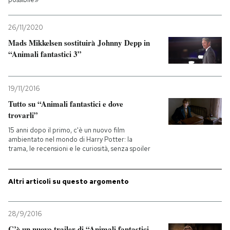
PODCAST
26/11/2020
Mads Mikkelsen sostituirà Johnny Depp in
“Animali fantastici 3”
NEWSLETTER
I MIEI PREFERITI
19/11/2016
Tutto su “Animali fantastici e dove
trovarli”
SHOP
15 anni dopo il primo, c'è un nuovo film
ambientato nel mondo di Harry Potter: la
trama, le recensioni e le curiosità, senza spoiler
CALENDARIO
Altri articoli su questo argomento
AREA PERSONALE
Entra
28/9/2016
C’è un nuovo trailer di “Animali fantastici