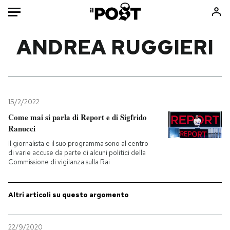
Auto
ANDREA RUGGIERI
HOME
Italia
Moda
Mondo
Libri
15/2/2022
Politica
Consumismi
Come mai si parla di Report e di Sigfrido
Ranucci
Tecnologia
Storie/Idee
Il giornalista e il suo programma sono al centro
Internet
Ok Boomer!
di varie accuse da parte di alcuni politici della
Scienza
Media
Commissione di vigilanza sulla Rai
Cultura
Europa
Economia
Altrecose
Altri articoli su questo argomento
Sport
Mondiali calcio 2026
22/9/2020