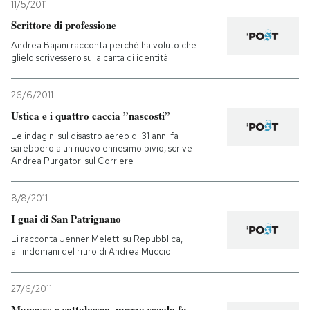
11/5/2011
Scrittore di professione
Andrea Bajani racconta perché ha voluto che
glielo scrivessero sulla carta di identità
26/6/2011
Ustica e i quattro caccia ”nascosti”
Le indagini sul disastro aereo di 31 anni fa
sarebbero a un nuovo ennesimo bivio, scrive
Andrea Purgatori sul Corriere
8/8/2011
I guai di San Patrignano
Li racconta Jenner Meletti su Repubblica,
all'indomani del ritiro di Andrea Muccioli
27/6/2011
Manovre e sottobosco, mezzo secolo fa