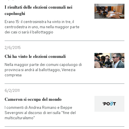
I risultati delle elezioni comunali nei
PODCAST
capoluoghi
Erano 15: il centrosinistra ha vinto in tre, il
centrodestra in uno, ma nella maggior parte
NEWSLETTER
dei casi ci sarà il ballottaggio
2/6/2015
I MIEI PREFERITI
Chi ha vinto le elezioni comunali
Nella maggior parte dei comuni capoluogo di
SHOP
provincia si andrà al ballottaggio, Venezia
compresa
CALENDARIO
6/2/2011
Cameron si occupa del mondo
AREA PERSONALE
I commenti di Andrea Romano e Beppe
Severgnini al discorso di ieri sulla "fine del
multiculturalismo"
Entra