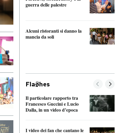
“Odis
guerra delle palestre
Che s
strum
Alcuni ristoranti si danno la
mancia da soli
Fla
hes
Il particolare rapporto tra
La ve
Francesco Guccini e Lucio
“Loco
Dalla, in un video d’epoca
Franc
I video dei fan che cantano le
Il de