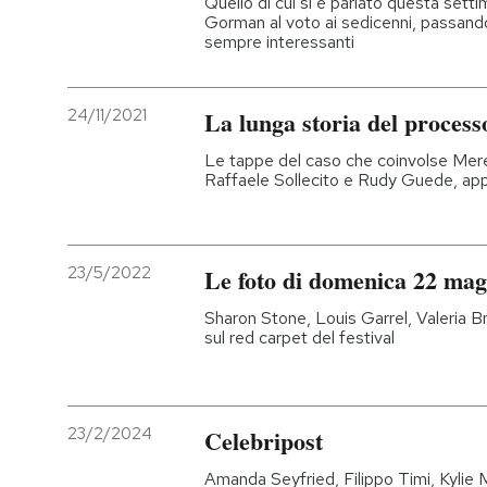
Quello di cui si è parlato questa sett
Gorman al voto ai sedicenni, passando 
sempre interessanti
24/11/2021
La lunga storia del process
Le tappe del caso che coinvolse Mer
Raffaele Sollecito e Rudy Guede, app
23/5/2022
Le foto di domenica 22 ma
Sharon Stone, Louis Garrel, Valeria Br
sul red carpet del festival
23/2/2024
Celebripost
Amanda Seyfried, Filippo Timi, Kylie