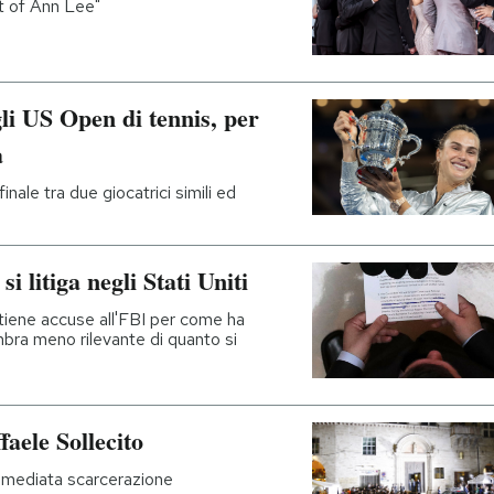
 of Ann Lee"
li US Open di tennis, per
a
ale tra due giocatrici simili ed
i litiga negli Stati Uniti
tiene accuse all'FBI per come ha
mbra meno rilevante di quanto si
aele Sollecito
immediata scarcerazione