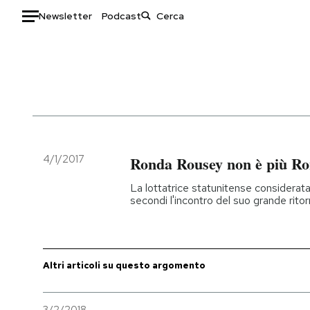
Newsletter
Podcast
Auto
HOME
Italia
Moda
Mondo
Libri
Politica
Consumismi
4/1/2017
Ronda Rousey non è più R
Tecnologia
Storie/Idee
La lottatrice statunitense considerata
Internet
Ok Boomer!
secondi l'incontro del suo grande ritor
Scienza
Media
Cultura
Europa
Economia
Altrecose
Altri articoli su questo argomento
Sport
Mondiali calcio 2026