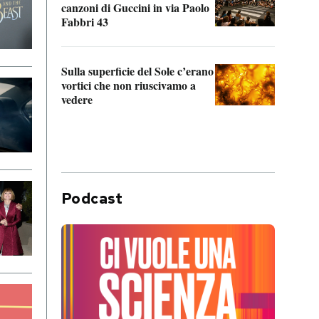
canzoni di Guccini in via Paolo
Edoar
Fabbri 43
cappi
Sulla superficie del Sole c’erano
Il fi
vortici che non riuscivamo a
facen
vedere
dentr
Podcast