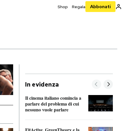
Abbonati
Shop
Regala
In evidenza
Il cinema italiano comincia a
A cos
parlare del problema di cui
nessuno vuole parlare
Cosa 
FitActive, GreenTheory e la