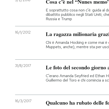
3/2/2018
Cosa c’è nel “Nunes memo
PODCAST
E soprattutto cosa non c'è: guida al 
dibattito pubblico negli Stati Uniti, ch
Russia e Trump
NEWSLETTER
16/1/2012
La ragazza milionaria grazi
I MIEI PREFERITI
Chi è Amanda Hocking e come mai è d
Muppets, anche), mentre sta per uscire
SHOP
31/8/2017
Le foto del secondo giorno 
CALENDARIO
C'erano Amanda Seyfried ed Ethan Ha
Guillermo del Toro e chi comincia a sc
AREA PERSONALE
Entra
16/3/2017
Qualcuno ha rubato delle f