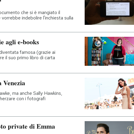
”
documento che si è mangiato il
e vorrebbe indebolire l'inchiesta sulla
e agli e-books
iventata famosa (grazie ai
 il suo primo libro di carta
a Venezia
wke, ma anche Sally Hawkins,
herzare con i fotografi
oto private di Emma