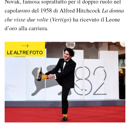
Novak, famosa soprattutto per il doppio ruolo nel
Notifiche mobile
capolavoro del 1958 di Alfred Hitchcock
La donna
Regala il Post
che visse due volte
(
Vertigo
) ha ricevuto il Leone
Hai bisogno di aiuto?
d’oro alla carriera.
Esci