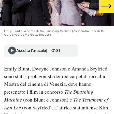
PODCAST
NEWSLETTER
Emily Blunt alla prima di
The Smashing Machine
(Alessandra Benedetti -
Corbis/Corbis via Getty Images)
I MIEI PREFERITI
Ascolta l'articolo
01:31
SHOP
Emily Blunt, Dwayne Johnson e Amanda Seyfried
sono stati i protagonisti dei red carpet di ieri alla
CALENDARIO
Mostra del cinema di Venezia, dove hanno
presentato i film in concorso
The Smashing
AREA PERSONALE
Machine
(con Blunt e Johnson) e
The Testament of
Area Personale
Ann Lee
(con Seyfried). L’attrice statunitense Kim
Newsletter