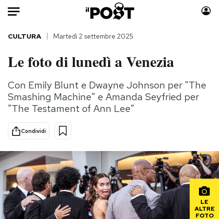
Auto
CULTURA
Martedì 2 settembre 2025
Le foto di lunedì a Venezia
HOME
Italia
Moda
Con Emily Blunt e Dwayne Johnson per "The
Smashing Machine" e Amanda Seyfried per
Mondo
Libri
"The Testament of Ann Lee"
Politica
Consumismi
Tecnologia
Storie/Idee
Condividi
Internet
Ok Boomer!
Scienza
Media
Cultura
Europa
Economia
Altrecose
Sport
Mondiali calcio 2026
LE
ALTRE
FOTO