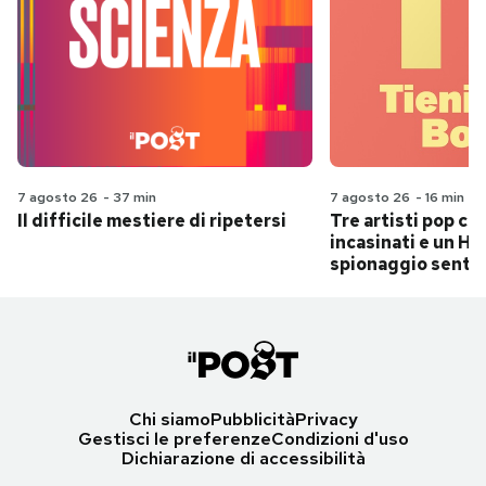
7 agosto 26
-
37 min
7 agosto 26
-
16 min
Il difficile mestiere di ripetersi
Tre artisti pop ch
incasinati e un Hit
spionaggio senti
Chi siamo
Pubblicità
Privacy
Gestisci le preferenze
Condizioni d'uso
Dichiarazione di accessibilità