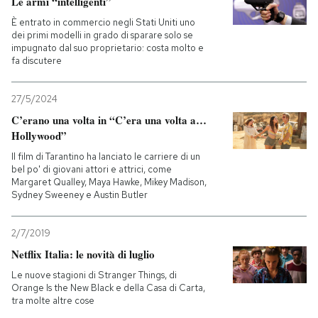
Le armi “intelligenti”
È entrato in commercio negli Stati Uniti uno
PODCAST
dei primi modelli in grado di sparare solo se
impugnato dal suo proprietario: costa molto e
fa discutere
NEWSLETTER
27/5/2024
C’erano una volta in “C’era una volta a…
I MIEI PREFERITI
Hollywood”
Il film di Tarantino ha lanciato le carriere di un
SHOP
bel po' di giovani attori e attrici, come
Margaret Qualley, Maya Hawke, Mikey Madison,
Sydney Sweeney e Austin Butler
CALENDARIO
2/7/2019
Netflix Italia: le novità di luglio
AREA PERSONALE
Le nuove stagioni di Stranger Things, di
Orange Is the New Black e della Casa di Carta,
Entra
tra molte altre cose