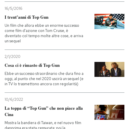
16/5/2016
I trent’anni di Top Gun
Un film che allora ebbe un enorme successo
come film d'azione con Tom Cruise, è
diventato col tempo molte altre cose, e arriva
un sequel
2/1/2020
Cosa ci è rimasto di Top Gun
Ebbe un successo straordinario che dura fino a
oggi, al punto che nel 2020 uscirà un sequel (e
in TV lo trasmettono ancora con regolarità)
10/6/2022
La toppa di “Top Gun” che non piace alla
Cina
Mostra la bandiera di Taiwan, e nel nuovo film
dapprima era stata censurata: poi la