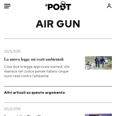
Auto
AIR GUN
HOME
Italia
Moda
Mondo
Libri
20/5/2015
Politica
Consumismi
La nuova legge sui reati ambientali
Tecnologia
Storie/Idee
Cosa dice la legge approvata martedì, che
inserisce nel codice penale italiano cinque
Internet
Ok Boomer!
nuovi reati contro l’ambiente
Scienza
Media
Cultura
Europa
Altri articoli su questo argomento
Economia
Altrecose
Sport
Mondiali calcio 2026
20/2/2014