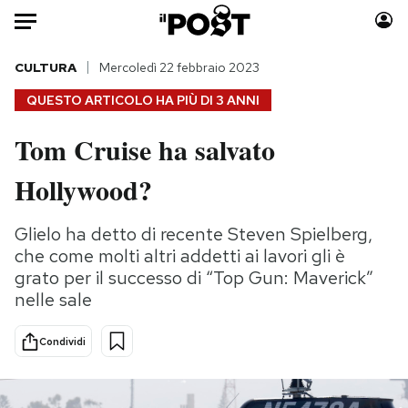
Auto
CULTURA
Mercoledì 22 febbraio 2023
QUESTO ARTICOLO HA PIÙ DI
3 ANNI
HOME
Tom Cruise ha salvato
Italia
Moda
Hollywood?
Mondo
Libri
Politica
Consumismi
Glielo ha detto di recente Steven Spielberg,
Tecnologia
Storie/Idee
che come molti altri addetti ai lavori gli è
Internet
Ok Boomer!
grato per il successo di “Top Gun: Maverick”
Scienza
Media
nelle sale
Cultura
Europa
Economia
Altrecose
Condividi
Sport
Mondiali calcio 2026