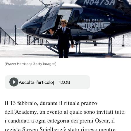
PODCAST
NEWSLETTER
I MIEI PREFERITI
(Frazer Harrison/Getty Images)
SHOP
Ascolta l'articolo
12:08
CALENDARIO
Il 13 febbraio, durante il rituale pranzo
AREA PERSONALE
dell’Academy, un evento al quale sono invitati tutti
i candidati a ogni categoria dei premi Oscar, il
Area Personale
regista Steven Spielberg è stato ripreso mentre
Newsletter