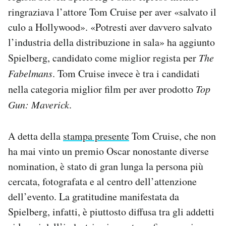
Notifiche mobile
ringraziava l’attore Tom Cruise per aver «salvato il
Regala il Post
culo a Hollywood». «Potresti aver davvero salvato
Hai bisogno di aiuto?
l’industria della distribuzione in sala» ha aggiunto
Esci
Spielberg, candidato come miglior regista per
The
Fabelmans
. Tom Cruise invece è tra i candidati
nella categoria miglior film per aver prodotto
Top
Gun: Maverick
.
A detta della
stampa presente
Tom Cruise, che non
ha mai vinto un premio Oscar nonostante diverse
nomination, è stato di gran lunga la persona più
cercata, fotografata e al centro dell’attenzione
dell’evento. La gratitudine manifestata da
Spielberg, infatti, è piuttosto diffusa tra gli addetti