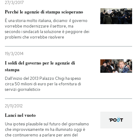
27/3/2017
Perché le agenzie di stampa scioperano
PODCAST
È una storia molto italiana, diciamo: il governo
vorrebbe modernizzare il settore, ma
secondo i sindacati la soluzione è peggiore dei
NEWSLETTER
problemi che vorrebbe risolvere
I MIEI PREFERITI
19/3/2014
I soldi del governo per le agenzie di
stampa
SHOP
Dall'inizio del 2013 Palazzo Chigi ha speso
circa 50 milioni di euro per la «fornitura di
servizi giornalistici»
CALENDARIO
21/11/2012
AREA PERSONALE
Lanci nel vuoto
Una ipotesi plausibile sul futuro del giornalismo
Entra
che improvvisamente mi ha illuminato oggi è
che continueremo a parlare per anni del