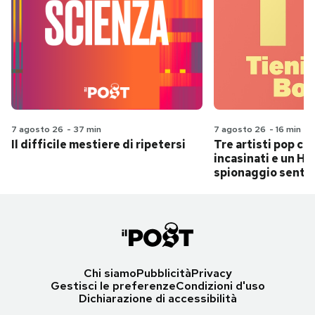
7 agosto 26
-
37 min
7 agosto 26
-
16 min
Il difficile mestiere di ripetersi
Tre artisti pop ch
incasinati e un Hit
spionaggio senti
Chi siamo
Pubblicità
Privacy
Gestisci le preferenze
Condizioni d'uso
Dichiarazione di accessibilità