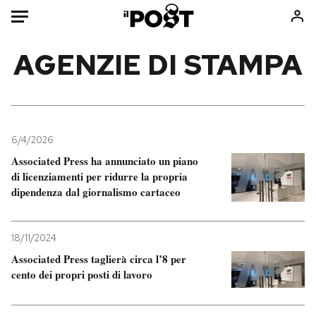
Auto
AGENZIE DI STAMPA
HOME
Italia
Moda
Mondo
Libri
6/4/2026
Politica
Consumismi
Associated Press ha annunciato un piano
di licenziamenti per ridurre la propria
Tecnologia
Storie/Idee
dipendenza dal giornalismo cartaceo
Internet
Ok Boomer!
Scienza
Media
18/11/2024
Cultura
Europa
Associated Press taglierà circa l’8 per
Economia
Altrecose
cento dei propri posti di lavoro
Sport
Mondiali calcio 2026