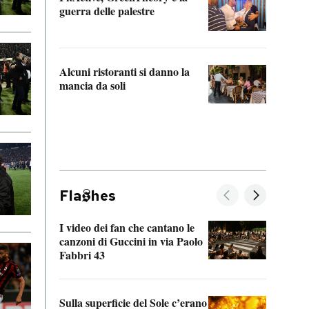
“Odis
guerra delle palestre
Che s
strum
Alcuni ristoranti si danno la
mancia da soli
Fla
hes
I video dei fan che cantano le
Il de
canzoni di Guccini in via Paolo
Edoar
Fabbri 43
cappi
Sulla superficie del Sole c’erano
Il fi