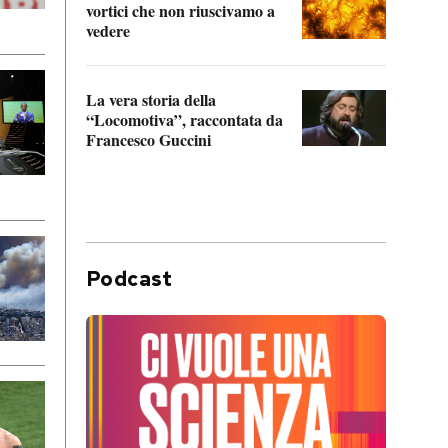
vortici che non riuscivamo a
facen
vedere
dentr
La vera storia della
Il vi
“Locomotiva”, raccontata da
inseg
Francesco Guccini
Khers
Podcast