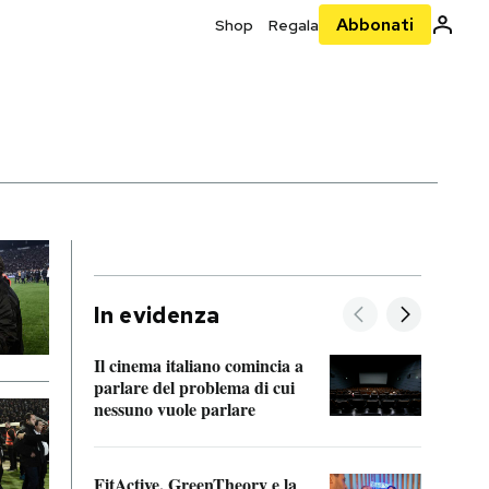
Abbonati
Shop
Regala
In evidenza
Il cinema italiano comincia a
A cos
parlare del problema di cui
nessuno vuole parlare
Cosa 
FitActive, GreenTheory e la