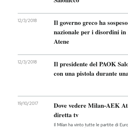
PODCAST
12/3/2018
Il governo greco ha sospeso
nazionale per i disordini 
NEWSLETTER
Atene
I MIEI PREFERITI
12/3/2018
Il presidente del PAOK Sal
SHOP
con una pistola durante un
CALENDARIO
19/10/2017
Dove vedere Milan-AEK Ate
AREA PERSONALE
diretta tv
Entra
Il Milan ha vinto tutte le partite di 