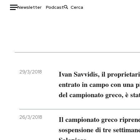
Newsletter
Podcast
Auto
HOME
Italia
Moda
Mondo
Libri
Politica
Consumismi
29/3/2018
Ivan Savvidis, il proprieta
Tecnologia
Storie/Idee
entrato in campo con una pi
Internet
Ok Boomer!
del campionato greco, è sta
Scienza
Media
Cultura
Europa
Economia
Altrecose
26/3/2018
Il campionato greco ripren
Sport
Mondiali calcio 2026
sospensione di tre settimane
Salonicco