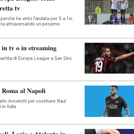
retta tv
 perché ha vinto l'andata per 5 a 1 in
a sta attraversando un pessimo
in tv o in streaming
 partita di Europa League a San Siro:
a Roma al Napoli
rlo Ancelotti per sostituire Raul
in Italia
oli, Lazio e Atalanta in