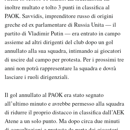
Notifiche mobile
inoltre multato e tolto 3 punti in classifica al
Regala il Post
PAOK. Savvidis, imprenditore russo di origini
Hai bisogno di aiuto?
greche ed ex parlamentare di Russia Unita — il
Esci
partito di Vladimir Putin — era entrato in campo
assieme ad altri dirigenti del club dopo un gol
annullato alla sua squadra, intimando ai giocatori
di uscire dal campo per protesta. Per i prossimi tre
anni non potrà rappresentare la squadra e dovrà
lasciare i ruoli dirigenziali.
Il gol annullato al PAOK era stato segnato
all’ultimo minuto e avrebbe permesso alla squadra
di ridurre il proprio distacco in classifica dall’AEK
Atene a un solo punto. Ma dopo circa due minuti
di consultazioni e proteste da parte dei giocatori