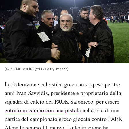
PODCAST
NEWSLETTER
I MIEI PREFERITI
SHOP
(SAKIS MITROLIDIS/AFP/Getty Images)
La federazione calcistica greca ha sospeso per tre
CALENDARIO
anni Ivan Savvidis, presidente e proprietario della
squadra di calcio del PAOK Salonicco, per essere
AREA PERSONALE
entrato in campo con una pistola
nel corso di una
partita del campionato greco giocata contro l’AEK
Area Personale
Newsletter
Atene lo scorso 11 marzo. La federazione ha