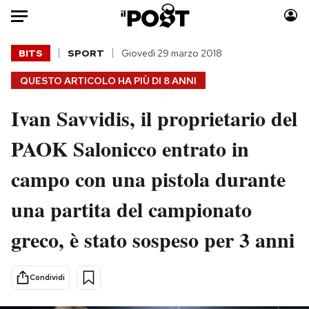
Auto
BITS
SPORT
Giovedì 29 marzo 2018
QUESTO ARTICOLO HA PIÙ DI
8 ANNI
HOME
Ivan Savvidis, il proprietario del
Italia
Moda
Mondo
Libri
PAOK Salonicco entrato in
Politica
Consumismi
campo con una pistola durante
Tecnologia
Storie/Idee
Internet
Ok Boomer!
una partita del campionato
Scienza
Media
greco, è stato sospeso per 3 anni
Cultura
Europa
Economia
Altrecose
Sport
Mondiali calcio 2026
Condividi