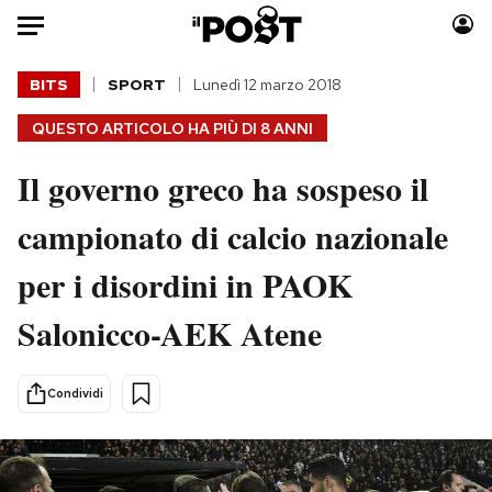
Auto
BITS
SPORT
Lunedì 12 marzo 2018
QUESTO ARTICOLO HA PIÙ DI
8 ANNI
HOME
Il governo greco ha sospeso il
Italia
Moda
Mondo
Libri
campionato di calcio nazionale
Politica
Consumismi
per i disordini in PAOK
Tecnologia
Storie/Idee
Internet
Ok Boomer!
Salonicco-AEK Atene
Scienza
Media
Cultura
Europa
Condividi
Economia
Altrecose
Sport
Mondiali calcio 2026