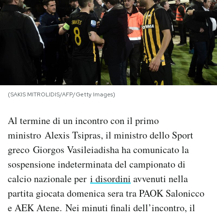
PODCAST
NEWSLETTER
I MIEI PREFERITI
(SAKIS MITROLIDIS/AFP/Getty Images)
SHOP
Al termine di un incontro con il primo
ministro Alexis Tsipras, il ministro dello Sport
CALENDARIO
greco Giorgos Vasileiadisha ha comunicato la
sospensione indeterminata del campionato di
calcio nazionale per
i disordini
avvenuti nella
AREA PERSONALE
partita giocata domenica sera tra PAOK Salonicco
Area Personale
e AEK Atene. Nei minuti finali dell’incontro, il
Newsletter