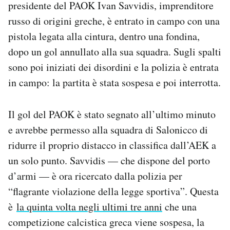
presidente del PAOK Ivan Savvidis, imprenditore
Notifiche mobile
russo di origini greche, è entrato in campo con una
Regala il Post
pistola legata alla cintura, dentro una fondina,
Hai bisogno di aiuto?
Esci
dopo un gol annullato alla sua squadra. Sugli spalti
sono poi iniziati dei disordini e la polizia è entrata
in campo: la partita è stata sospesa e poi interrotta.
Il gol del PAOK è stato segnato all’ultimo minuto
e avrebbe permesso alla squadra di Salonicco di
ridurre il proprio distacco in classifica dall’AEK a
un solo punto. Savvidis — che dispone del porto
d’armi — è ora ricercato dalla polizia per
“flagrante violazione della legge sportiva”. Questa
è
la quinta volta negli ultimi tre anni
che una
competizione calcistica greca viene sospesa, la