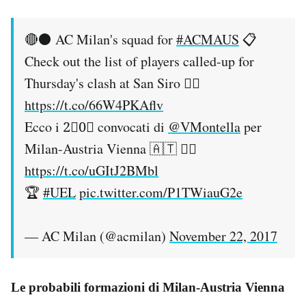
🔴⚫ AC Milan's squad for
#ACMAUS
📋
Check out the list of players called-up for
Thursday's clash at San Siro 👉🏻
https://t.co/66W4PKAflv
Ecco i 2⃣0⃣ convocati di
@VMontella
per
Milan-Austria Vienna 🇦🇹 👉🏻
https://t.co/uGItJ2BMbl
🏆
#UEL
pic.twitter.com/P1TWiauG2e
— AC Milan (@acmilan)
November 22, 2017
Le probabili formazioni di Milan-Austria Vienna