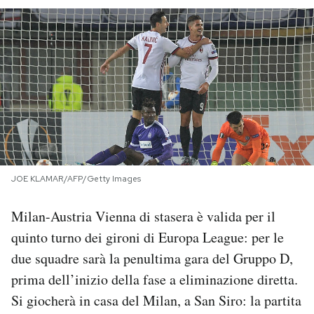
PODCAST
NEWSLETTER
I MIEI PREFERITI
SHOP
JOE KLAMAR/AFP/Getty Images
CALENDARIO
Milan-Austria Vienna di stasera è valida per il
quinto turno dei gironi di Europa League: per le
due squadre sarà la penultima gara del Gruppo D,
AREA PERSONALE
prima dell’inizio della fase a eliminazione diretta.
Area Personale
Si giocherà in casa del Milan, a San Siro: la partita
Newsletter