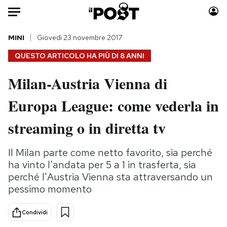
Auto
MINI
Giovedì 23 novembre 2017
QUESTO ARTICOLO HA PIÙ DI
8 ANNI
HOME
Milan-Austria Vienna di
Italia
Moda
Europa League: come vederla in
Mondo
Libri
Politica
Consumismi
streaming o in diretta tv
Tecnologia
Storie/Idee
Internet
Ok Boomer!
Il Milan parte come netto favorito, sia perché
Scienza
Media
ha vinto l'andata per 5 a 1 in trasferta, sia
Cultura
Europa
perché l'Austria Vienna sta attraversando un
pessimo momento
Economia
Altrecose
Sport
Mondiali calcio 2026
Condividi