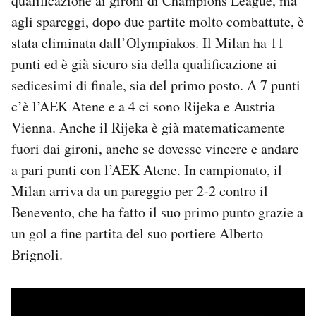
qualificazione ai gironi di Champions League, ma
Notifiche mobile
agli spareggi, dopo due partite molto combattute, è
Regala il Post
stata eliminata dall’Olympiakos. Il Milan ha 11
Hai bisogno di aiuto?
punti ed è già sicuro sia della qualificazione ai
Esci
sedicesimi di finale, sia del primo posto. A 7 punti
c’è l’AEK Atene e a 4 ci sono Rijeka e Austria
Vienna. Anche il Rijeka è già matematicamente
fuori dai gironi, anche se dovesse vincere e andare
a pari punti con l’AEK Atene. In campionato, il
Milan arriva da un pareggio per 2-2 contro il
Benevento, che ha fatto il suo primo punto grazie a
un gol a fine partita del suo portiere Alberto
Brignoli.