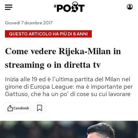
Auto
Giovedì 7 dicembre 2017
QUESTO ARTICOLO HA PIÙ DI
8 ANNI
HOME
Come vedere Rijeka-Milan in
Italia
Moda
streaming o in diretta tv
Mondo
Libri
Politica
Consumismi
Inizia alle 19 ed è l'ultima partita del Milan nel
Tecnologia
Storie/Idee
girone di Europa League: ma è importante per
Internet
Ok Boomer!
Gattuso, che ha un po' di cose su cui lavorare
Scienza
Media
Cultura
Europa
Condividi
Economia
Altrecose
Sport
Mondiali calcio 2026