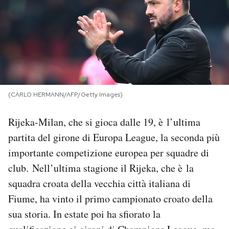
PODCAST
NEWSLETTER
I MIEI PREFERITI
(CARLO HERMANN/AFP/Getty Images)
Rijeka-Milan, che si gioca dalle 19, è l’ultima
SHOP
partita del girone di Europa League, la seconda più
importante competizione europea per squadre di
CALENDARIO
club. Nell’ultima stagione il Rijeka, che è la
squadra croata della vecchia città italiana di
AREA PERSONALE
Fiume, ha vinto il primo campionato croato della
Area Personale
sua storia. In estate poi ha sfiorato la
Newsletter