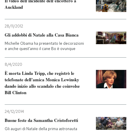
Il video dell’incidente dell’elicottero a
Auckland
PODCAST
28/11/2012
NEWSLETTER
Gli addobbi di Natale alla Casa Bianca
Michelle Obama ha presentato le decorazioni
e anche quest'anno il cane Bo è ovunque
I MIEI PREFERITI
8/4/2020
SHOP
È morta Linda Tripp, che registrò le
telefonate dell’amica Monica Lewinsky
dando inizio allo scandalo che coinvolse
CALENDARIO
Bill Clinton
AREA PERSONALE
24/12/2014
Buone feste da Samantha Cristoforetti
Entra
Gli auguri di Natale della prima astronauta