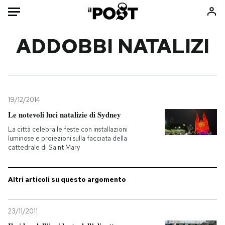
Auto
ADDOBBI NATALIZI
HOME
Italia
Moda
Mondo
Libri
19/12/2014
Politica
Consumismi
Le notevoli luci natalizie di Sydney
Tecnologia
Storie/Idee
La città celebra le feste con installazioni
luminose e proiezioni sulla facciata della
Internet
Ok Boomer!
cattedrale di Saint Mary
Scienza
Media
Cultura
Europa
Altri articoli su questo argomento
Economia
Altrecose
Sport
Mondiali calcio 2026
23/11/2011