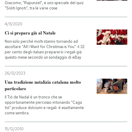
Giacomo, "Rapunzel", e uno speciale del quiz
"Soliti Ignoti", tra le varie cose
4/11/2020
Ci si prepara già al Natale
Non solo perché molti stanno tornando ad
ascoltare "All I Want for Christmas is You": il 32
per cento degli italiani preparerà i regali già
questo mese secondo un sondaggio di eBay
26/12/2023
Una tradizione natalizia catalana molto
particolare
Il Tió de Nadal è un tronco che se
opportunamente percosso intonando "Caga
tió" produce dolciumi e regali: è esattamente
come sembra
15/12/2010