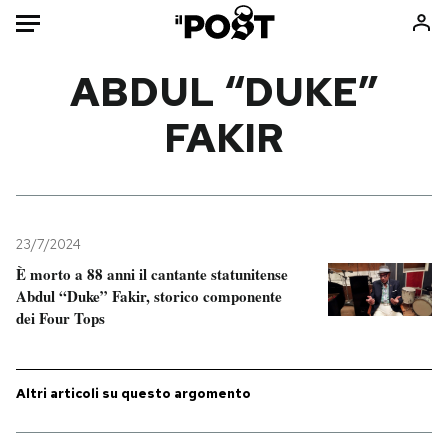
Auto
ABDUL “DUKE”
FAKIR
HOME
Italia
Moda
Mondo
Libri
Politica
Consumismi
23/7/2024
Tecnologia
Storie/Idee
È morto a 88 anni il cantante statunitense
Internet
Ok Boomer!
Abdul “Duke” Fakir, storico componente
Scienza
Media
dei Four Tops
Cultura
Europa
Economia
Altrecose
Altri articoli su questo argomento
Sport
Mondiali calcio 2026