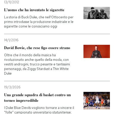
13/11/2012
L’uomo che ha inventato le sigarette
PODCAST
La storia di Buck Duke, che nell'Ottocento per
primo introdusse la produzione industriale e le
sigarette come le conosciamo oggi
NEWSLETTER
14/1/2016
I MIEI PREFERITI
David Bowie, che rese figo essere strano
Oltre che il mondo della musica ha
rivoluzionato anche quello della moda, con
SHOP
vestiti androgini, trucco pesante e tantissimi
personaggi, da Ziggy Stardust a Thin White
Duke
CALENDARIO
19/3/2026
AREA PERSONALE
Una grande squadra di basket contro un
torneo imprevedibile
Entra
I Duke Blue Devils vogliono tornare a vincere il
"folle" campionato universitario statunitense;