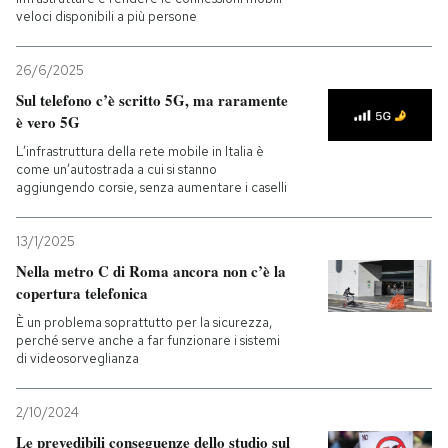
veloci disponibili a più persone
PODCAST
26/6/2025
Sul telefono c’è scritto 5G, ma raramente
NEWSLETTER
è vero 5G
L’infrastruttura della rete mobile in Italia è
come un’autostrada a cui si stanno
I MIEI PREFERITI
aggiungendo corsie, senza aumentare i caselli
SHOP
13/1/2025
Nella metro C di Roma ancora non c’è la
copertura telefonica
CALENDARIO
È un problema soprattutto per la sicurezza,
perché serve anche a far funzionare i sistemi
di videosorveglianza
AREA PERSONALE
Entra
2/10/2024
Le prevedibili conseguenze dello studio sul