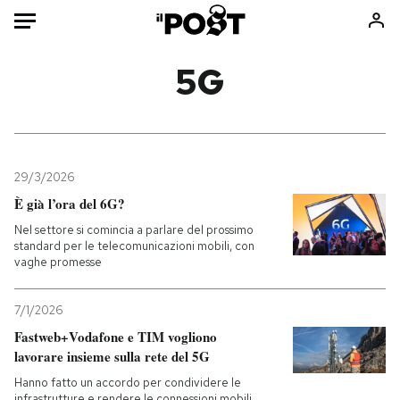
Auto
5G
HOME
Italia
Moda
Mondo
Libri
29/3/2026
Politica
Consumismi
È già l’ora del 6G?
Tecnologia
Storie/Idee
Nel settore si comincia a parlare del prossimo
standard per le telecomunicazioni mobili, con
Internet
Ok Boomer!
vaghe promesse
Scienza
Media
Cultura
Europa
7/1/2026
Economia
Altrecose
Fastweb+Vodafone e TIM vogliono
lavorare insieme sulla rete del 5G
Sport
Mondiali calcio 2026
Hanno fatto un accordo per condividere le
infrastrutture e rendere le connessioni mobili