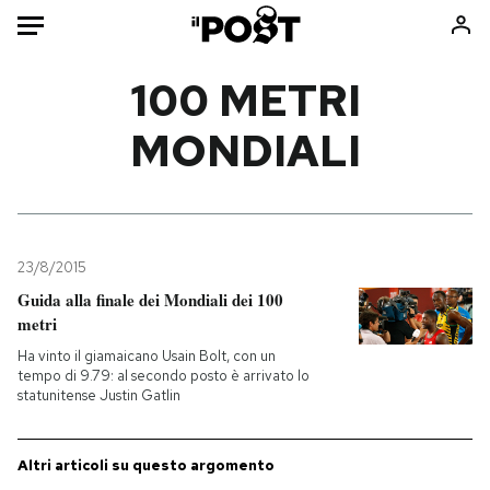
Auto
100 METRI
MONDIALI
HOME
Italia
Moda
Mondo
Libri
Politica
Consumismi
23/8/2015
Tecnologia
Storie/Idee
Guida alla finale dei Mondiali dei 100
Internet
Ok Boomer!
metri
Scienza
Media
Ha vinto il giamaicano Usain Bolt, con un
Cultura
Europa
tempo di 9.79: al secondo posto è arrivato lo
statunitense Justin Gatlin
Economia
Altrecose
Sport
Mondiali calcio 2026
Altri articoli su questo argomento