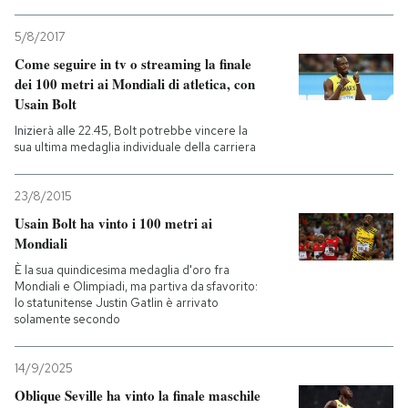
PODCAST
5/8/2017
Come seguire in tv o streaming la finale
dei 100 metri ai Mondiali di atletica, con
NEWSLETTER
Usain Bolt
Inizierà alle 22.45, Bolt potrebbe vincere la
sua ultima medaglia individuale della carriera
I MIEI PREFERITI
23/8/2015
SHOP
Usain Bolt ha vinto i 100 metri ai
Mondiali
È la sua quindicesima medaglia d'oro fra
CALENDARIO
Mondiali e Olimpiadi, ma partiva da sfavorito:
lo statunitense Justin Gatlin è arrivato
solamente secondo
AREA PERSONALE
14/9/2025
Entra
Oblique Seville ha vinto la finale maschile