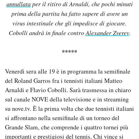
annullata
per il ritiro di Arnaldi, che pochi minuti
Notifiche mobile
prima della partita ha fatto sapere di avere un
Regala il Post
Hai bisogno di aiuto?
virus intestinale che gli impedisce di giocare.
Esci
Cobolli andrà in finale contro
Alexander Zverev
.
*****
Venerdì sera alle 19 è in programma la semifinale
del Roland Garros fra i tennisti italiani Matteo
Arnaldi e Flavio Cobolli. Sarà trasmessa in chiaro
sul canale NOVE della televisione e in streaming
su nove.tv. È la prima volta che due tennisti italiani
si affrontano nella semifinale di un torneo del
Grande Slam, che comprende i quattro tornei più
importanti e prestigiosi del tennis. Chi vince si