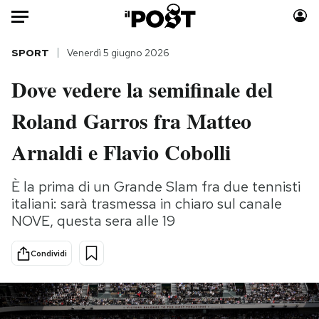
Auto
SPORT
Venerdì 5 giugno 2026
Dove vedere la semifinale del
HOME
Roland Garros fra Matteo
Italia
Moda
Mondo
Libri
Arnaldi e Flavio Cobolli
Politica
Consumismi
Tecnologia
Storie/Idee
È la prima di un Grande Slam fra due tennisti
italiani: sarà trasmessa in chiaro sul canale
Internet
Ok Boomer!
NOVE, questa sera alle 19
Scienza
Media
Cultura
Europa
Condividi
Economia
Altrecose
Sport
Mondiali calcio 2026