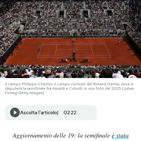
PODCAST
NEWSLETTER
I MIEI PREFERITI
SHOP
Il campo Philippe-Chatrier, il campo centrale del Roland Garros, dove si
disputerà la semifinale fra Arnaldi e Cobolli, in una foto del 2025 (Julian
Finney/Getty Images)
CALENDARIO
Ascolta l'articolo
02:22
AREA PERSONALE
Area Personale
Aggiornamento delle 19: la semifinale
è stata
Newsletter