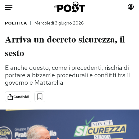
Auto
POLITICA
Mercoledì 3 giugno 2026
Arriva un decreto sicurezza, il
HOME
sesto
Italia
Moda
Mondo
Libri
E anche questo, come i precedenti, rischia di
Politica
Consumismi
portare a bizzarrie procedurali e conflitti tra il
Tecnologia
Storie/Idee
governo e Mattarella
Internet
Ok Boomer!
Scienza
Media
Condividi
Cultura
Europa
Economia
Altrecose
Sport
Mondiali calcio 2026