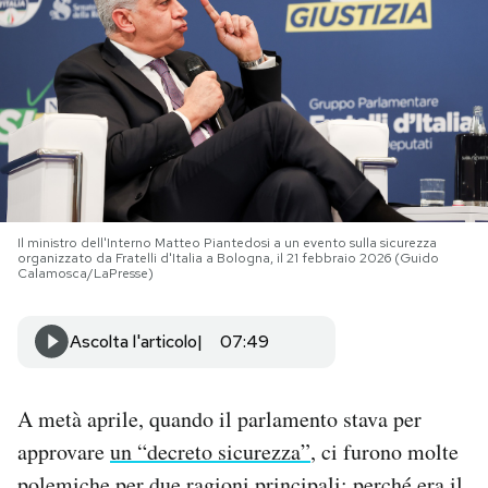
PODCAST
NEWSLETTER
I MIEI PREFERITI
Il ministro dell'Interno Matteo Piantedosi a un evento sulla sicurezza
organizzato da Fratelli d'Italia a Bologna, il 21 febbraio 2026 (Guido
SHOP
Calamosca/LaPresse)
CALENDARIO
Ascolta l'articolo
07:49
AREA PERSONALE
A metà aprile, quando il parlamento stava per
approvare
un “decreto sicurezza”
, ci furono molte
Area Personale
Newsletter
polemiche per due ragioni principali: perché era il