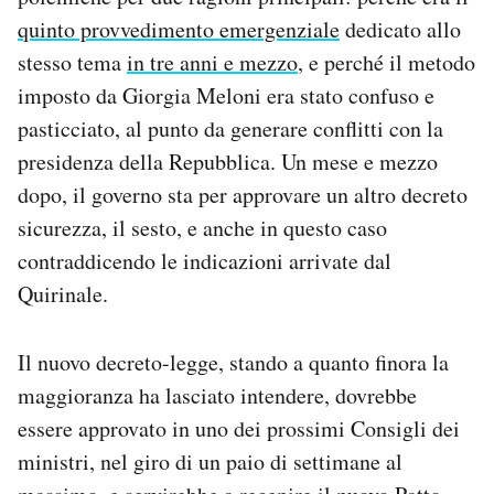
Notifiche mobile
quinto provvedimento emergenziale
dedicato allo
Regala il Post
stesso tema
in tre anni e mezzo
, e perché il metodo
Hai bisogno di aiuto?
imposto da Giorgia Meloni era stato confuso e
Esci
pasticciato, al punto da generare conflitti con la
presidenza della Repubblica. Un mese e mezzo
dopo, il governo sta per approvare un altro decreto
sicurezza, il sesto, e anche in questo caso
contraddicendo le indicazioni arrivate dal
Quirinale.
Il nuovo decreto-legge, stando a quanto finora la
maggioranza ha lasciato intendere, dovrebbe
essere approvato in uno dei prossimi Consigli dei
ministri, nel giro di un paio di settimane al