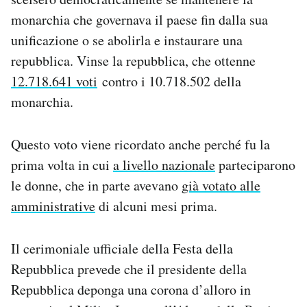
Notifiche mobile
monarchia che governava il paese fin dalla sua
Regala il Post
unificazione o se abolirla e instaurare una
Hai bisogno di aiuto?
repubblica. Vinse la repubblica, che ottenne
Esci
12.718.641 voti
contro i 10.718.502 della
monarchia.
Questo voto viene ricordato anche perché fu la
prima volta in cui
a livello nazionale
parteciparono
le donne, che in parte avevano
già votato alle
amministrative
di alcuni mesi prima.
Il cerimoniale ufficiale della Festa della
Repubblica prevede che il presidente della
Repubblica deponga una corona d’alloro in