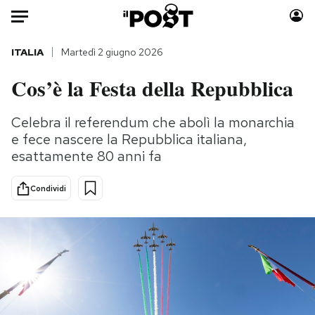
Auto
ITALIA
Martedì 2 giugno 2026
Cos’è la Festa della Repubblica
HOME
Italia
Moda
Celebra il referendum che abolì la monarchia
e fece nascere la Repubblica italiana,
Mondo
Libri
esattamente 80 anni fa
Politica
Consumismi
Tecnologia
Storie/Idee
Condividi
Internet
Ok Boomer!
Scienza
Media
Cultura
Europa
Economia
Altrecose
Sport
Mondiali calcio 2026