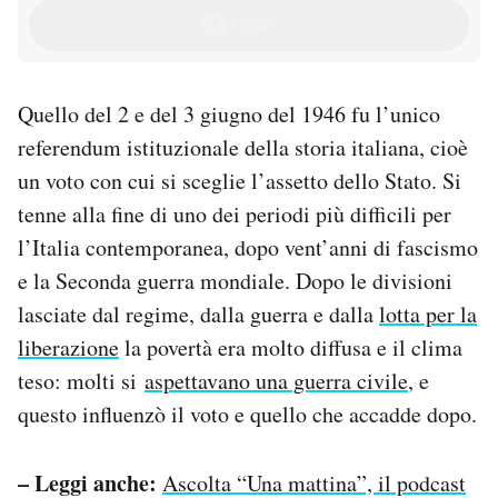
1944, uscirà lunedì 20 aprile. Troverete i suoi 5
1 min
episodi...
Quello del 2 e del 3 giugno del 1946 fu l’unico
referendum istituzionale della storia italiana, cioè
un voto con cui si sceglie l’assetto dello Stato. Si
tenne alla fine di uno dei periodi più difficili per
l’Italia contemporanea, dopo vent’anni di fascismo
e la Seconda guerra mondiale. Dopo le divisioni
lasciate dal regime, dalla guerra e dalla
lotta per la
liberazione
la povertà era molto diffusa e il clima
teso: molti si
aspettavano una guerra civile
, e
questo influenzò il voto e quello che accadde dopo.
– Leggi anche:
Ascolta “Una mattina”, il podcast