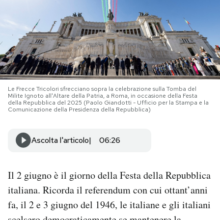
PODCAST
NEWSLETTER
I MIEI PREFERITI
Le Frecce Tricolori sfrecciano sopra la celebrazione sulla Tomba del
Milite Ignoto all'Altare della Patria, a Roma, in occasione della Festa
della Repubblica del 2025 (Paolo Giandotti - Ufficio per la Stampa e la
Comunicazione della Presidenza della Repubblica)
SHOP
Ascolta l'articolo
06:26
CALENDARIO
Il 2 giugno è il giorno della Festa della Repubblica
AREA PERSONALE
italiana. Ricorda il referendum con cui ottant’anni
Area Personale
fa, il 2 e 3 giugno del 1946, le italiane e gli italiani
Newsletter
scelsero democraticamente se mantenere la