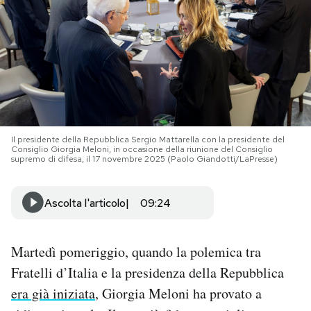
PODCAST
NEWSLETTER
I MIEI PREFERITI
Il presidente della Repubblica Sergio Mattarella con la presidente del
Consiglio Giorgia Meloni, in occasione della riunione del Consiglio
supremo di difesa, il 17 novembre 2025 (Paolo Giandotti/LaPresse)
SHOP
Ascolta l'articolo
09:24
CALENDARIO
Martedì pomeriggio, quando la polemica tra
AREA PERSONALE
Fratelli d’Italia e la presidenza della Repubblica
Area Personale
era già iniziata
, Giorgia Meloni ha provato a
Newsletter