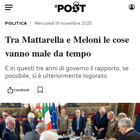
Auto
POLITICA
Mercoledì 19 novembre 2025
Tra Mattarella e Meloni le cose
HOME
vanno male da tempo
Italia
Moda
Mondo
Libri
E in questi tre anni di governo il rapporto, se
Politica
Consumismi
possibile, si è ulteriormente logorato
Tecnologia
Storie/Idee
Internet
Ok Boomer!
Condividi
Scienza
Media
Cultura
Europa
Economia
Altrecose
Sport
Mondiali calcio 2026