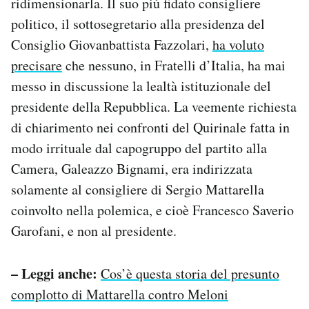
ridimensionarla. Il suo più fidato consigliere
Notifiche mobile
politico, il sottosegretario alla presidenza del
Regala il Post
Consiglio Giovanbattista Fazzolari,
ha voluto
Hai bisogno di aiuto?
precisare
che nessuno, in Fratelli d’Italia, ha mai
Esci
messo in discussione la lealtà istituzionale del
presidente della Repubblica. La veemente richiesta
di chiarimento nei confronti del Quirinale fatta in
modo irrituale dal capogruppo del partito alla
Camera, Galeazzo Bignami, era indirizzata
solamente al consigliere di Sergio Mattarella
coinvolto nella polemica, e cioè Francesco Saverio
Garofani, e non al presidente.
– Leggi anche:
Cos’è questa storia del presunto
complotto di Mattarella contro Meloni