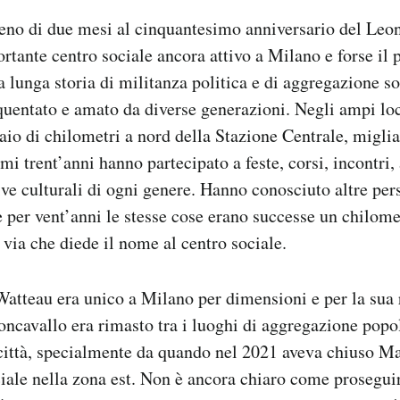
o di due mesi al cinquantesimo anniversario del Leonc
ortante centro sociale ancora attivo a Milano e forse il 
ua lunga storia di militanza politica e di aggregazione s
quentato e amato da diverse generazioni. Negli ampi loc
aio di chilometri a nord della Stazione Centrale, miglia
mi trent’anni hanno partecipato a feste, corsi, incontri
tive culturali di ogni genere. Hanno conosciuto altre per
e per vent’anni le stesse cose erano successe un chilomet
 via che diede il nome al centro sociale.
Watteau era unico a Milano per dimensioni e per la sua 
eoncavallo era rimasto tra i luoghi di aggregazione popol
 città, specialmente da quando nel 2021 aveva chiuso Ma
iale nella zona est. Non è ancora chiaro come proseguirà