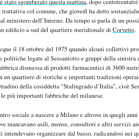
 è stato sgomberato questa mattina
, dopo centotrentatré 
 trattativa col comune, che giovedì ha detto sostanzial
dal ministero dell’Interno. Da tempo si parla di un possi
un edificio a sud del quartiere meridionale di
Corvetto
.
cque il 18 ottobre del 1975 quando alcuni collettivi pro
e politiche legate al Sessantotto e gruppi della sinistra
bbrica dismessa di prodotti farmaceutici di 3600 metri
n un quartiere di storiche e importanti tradizioni opera
tadino della cosiddetta “Stalingrado d’Italia”, cioè Se
 le più importanti fabbriche del milanese.
ntro sociale a nascere a Milano e altrove in quegli anni 
ove mancavano asili, mense, consultori e altri servizi an
li intendevano organizzare dal basso, radicandosi nei q