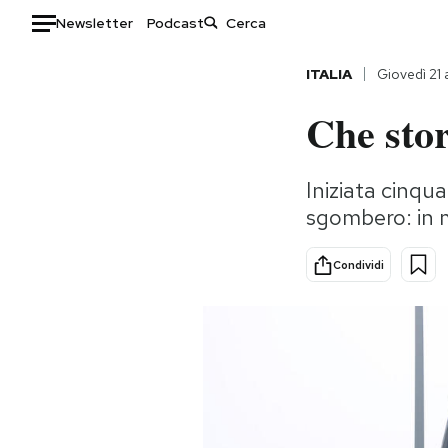
Newsletter
Podcast
Auto
ITALIA
Giovedì 21
Che stor
HOME
Italia
Moda
Iniziata cinqu
Mondo
Libri
sgombero: in m
Politica
Consumismi
Tecnologia
Storie/Idee
Condividi
Internet
Ok Boomer!
Scienza
Media
Cultura
Europa
Economia
Altrecose
Sport
Mondiali calcio 2026