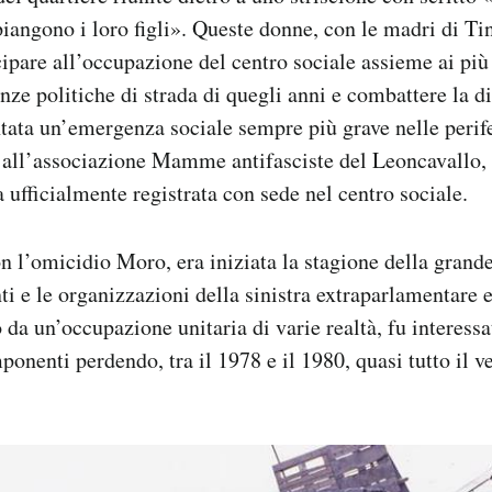
piangono i loro figli». Queste donne, con le madri di Tin
cipare all’occupazione del centro sociale assieme ai più
enze politiche di strada di quegli anni e combattere la d
ntata un’emergenza sociale sempre più grave nelle perif
 all’associazione Mamme antifasciste del Leoncavallo,
 ufficialmente registrata con sede nel centro sociale.
n l’omicidio Moro, era iniziata la stagione della grand
i e le organizzazioni della sinistra extraparlamentare e
 da un’occupazione unitaria di varie realtà, fu interessa
mponenti perdendo, tra il 1978 e il 1980, quasi tutto il 