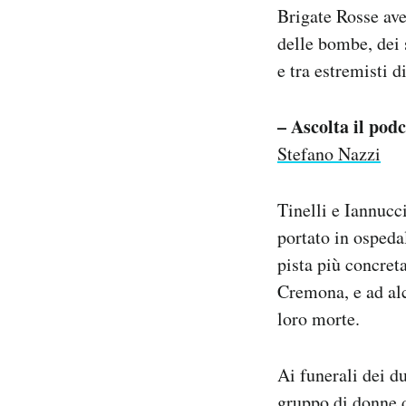
Brigate Rosse ave
delle bombe, dei s
e tra estremisti di
–
Ascolta il podc
Stefano Nazzi
Tinelli e Iannucc
portato in ospeda
pista più concreta
Cremona, e ad al
loro morte.
Ai funerali dei d
gruppo di donne d