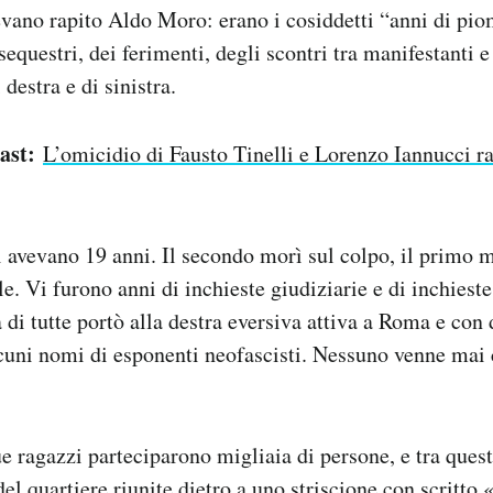
vano rapito Aldo Moro: erano i cosiddetti “anni di pio
equestri, dei ferimenti, degli scontri tra manifestanti e
 destra e di sinistra.
ast:
L’omicidio di Fausto Tinelli e Lorenzo Iannucci r
i avevano 19 anni. Il secondo morì sul colpo, il primo 
le. Vi furono anni di inchieste giudiziarie e di inchiest
 di tutte portò alla destra eversiva attiva a Roma e con
cuni nomi di esponenti neofascisti. Nessuno venne mai 
ue ragazzi parteciparono migliaia di persone, e tra ques
el quartiere riunite dietro a uno striscione con scritt