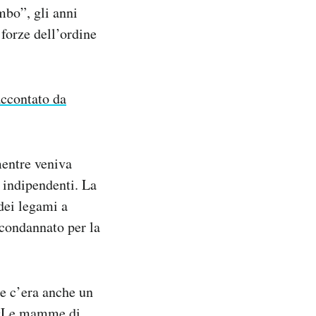
mbo”, gli anni
 forze dell’ordine
accontato da
mentre veniva
e indipendenti. La
 dei legami a
condannato per la
te c’era anche un
o «Le mamme di