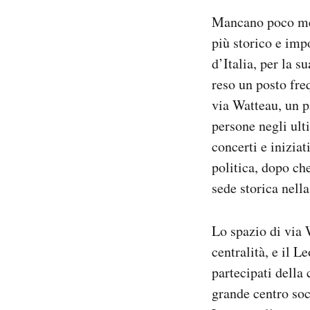
Notifiche mobile
Mancano poco men
Regala il Post
più storico e imp
Hai bisogno di aiuto?
d’Italia, per la s
Esci
reso un posto fre
via Watteau, un p
persone negli ulti
concerti e inizia
politica, dopo ch
sede storica nella
Lo spazio di via 
centralità, e il L
partecipati della
grande centro soc