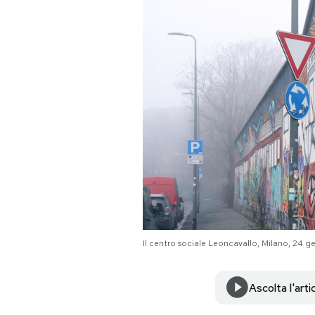
PODCAST
NEWSLETTER
I MIEI PREFERITI
SHOP
CALENDARIO
Il centro sociale Leoncavallo, Milano, 24
AREA PERSONALE
Ascolta l'arti
Area Personale
Newsletter