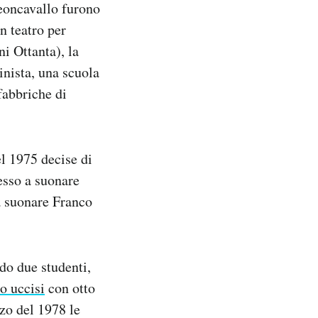
Leoncavallo furono
n teatro per
i Ottanta), la
nista, una scuola
fabbriche di
l 1975 decise di
esso a suonare
a suonare Franco
do due studenti,
o uccisi
con otto
rzo del 1978 le