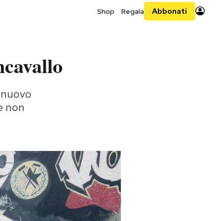
Abbonati
Shop
Regala
ncavallo
n nuovo
e non