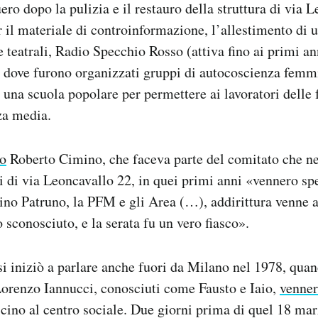
ero dopo la pulizia e il restauro della struttura di via 
 il materiale di controinformazione, l’allestimento di u
teatrali, Radio Specchio Rosso (attiva fino ai primi ann
 dove furono organizzati gruppi di autocoscienza femmi
 una scuola popolare per permettere ai lavoratori delle 
za media.
to
Roberto Cimino, che faceva parte del comitato che ne
i di via Leoncavallo 22, in quei primi anni «vennero sp
no Patruno, la PFM e gli Area (…), addirittura venne 
 sconosciuto, e la serata fu un vero fiasco».
i iniziò a parlare anche fuori da Milano nel 1978, quan
Lorenzo Iannucci, conosciuti come Fausto e Iaio,
venner
vicino al centro sociale. Due giorni prima di quel 18 ma