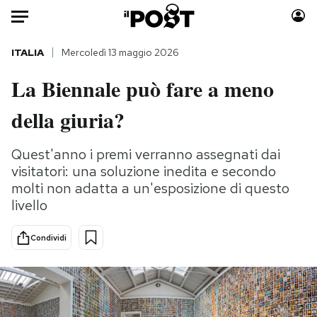
Auto
ITALIA
Mercoledì 13 maggio 2026
La Biennale può fare a meno
HOME
della giuria?
Italia
Moda
Mondo
Libri
Quest'anno i premi verranno assegnati dai
Politica
Consumismi
visitatori: una soluzione inedita e secondo
Tecnologia
Storie/Idee
molti non adatta a un'esposizione di questo
Internet
Ok Boomer!
livello
Scienza
Media
Condividi
Cultura
Europa
Economia
Altrecose
Sport
Mondiali calcio 2026