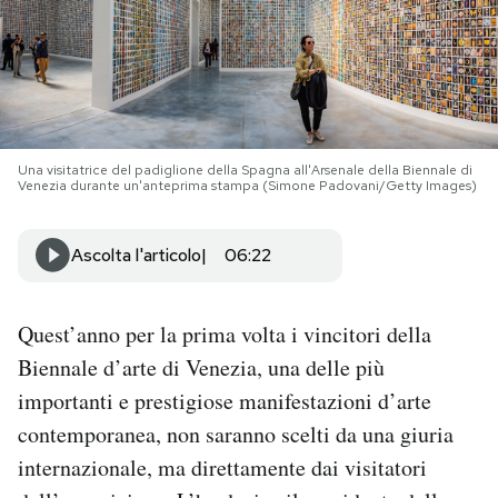
PODCAST
NEWSLETTER
Una visitatrice del padiglione della Spagna all'Arsenale della Biennale di
Venezia durante un'anteprima stampa (Simone Padovani/Getty Images)
I MIEI PREFERITI
Ascolta l'articolo
06:22
SHOP
Quest’anno per la prima volta i vincitori della
CALENDARIO
Biennale d’arte di Venezia, una delle più
importanti e prestigiose manifestazioni d’arte
AREA PERSONALE
contemporanea, non saranno scelti da una giuria
Area Personale
internazionale, ma direttamente dai visitatori
Newsletter