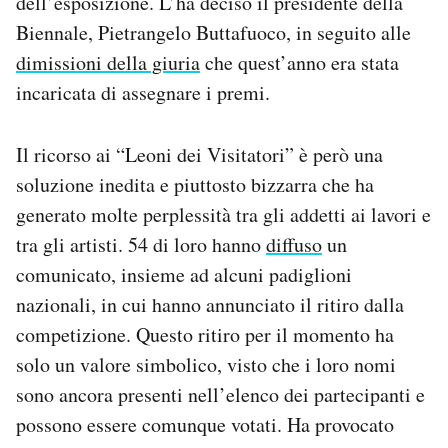
dell’esposizione. L’ha deciso il presidente della
Notifiche mobile
Biennale, Pietrangelo Buttafuoco, in seguito alle
Regala il Post
dimissioni della giuria
che quest’anno era stata
Hai bisogno di aiuto?
incaricata di assegnare i premi.
Esci
Il ricorso ai “Leoni dei Visitatori” è però una
soluzione inedita e piuttosto bizzarra che ha
generato molte perplessità tra gli addetti ai lavori e
tra gli artisti. 54 di loro hanno
diffuso
un
comunicato, insieme ad alcuni padiglioni
nazionali, in cui hanno annunciato il ritiro dalla
competizione. Questo ritiro per il momento ha
solo un valore simbolico, visto che i loro nomi
sono ancora presenti nell’elenco dei partecipanti e
possono essere comunque votati. Ha provocato