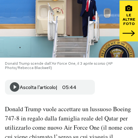
PODCAST
LE
ALTRE
FOTO
NEWSLETTER
I MIEI PREFERITI
Donald Trump scende dall'Air Force One, il 3 aprile scorso (AP
Photo/Rebecca Blackwell)
SHOP
Ascolta l'articolo
05:44
CALENDARIO
Donald Trump vuole accettare un lussuoso Boeing
AREA PERSONALE
747-8 in regalo dalla famiglia reale del Qatar per
utilizzarlo come nuovo Air Force One (il nome con
Area Personale
Newsletter
cui viene chiamato l’aereo su cui viaggia il