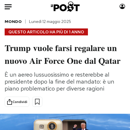
Auto
MONDO
Lunedì 12 maggio 2025
QUESTO ARTICOLO HA PIÙ DI
1 ANNO
HOME
Trump vuole farsi regalare un
Italia
Moda
nuovo Air Force One dal Qatar
Mondo
Libri
Politica
Consumismi
È un aereo lussuosissimo e resterebbe al
Tecnologia
Storie/Idee
presidente dopo la fine del mandato: è un
Internet
Ok Boomer!
piano problematico per diverse ragioni
Scienza
Media
Cultura
Europa
Condividi
Economia
Altrecose
Sport
Mondiali calcio 2026