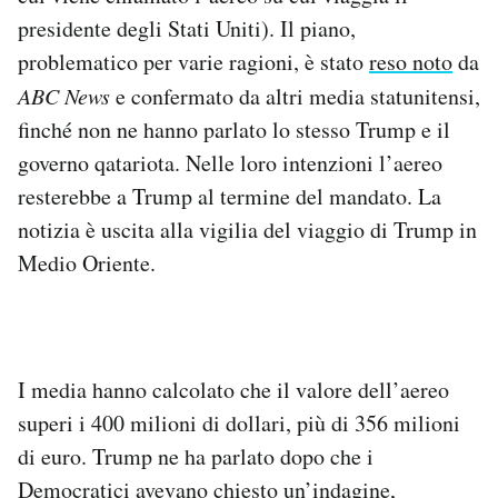
Notifiche mobile
presidente degli Stati Uniti). Il piano,
Regala il Post
problematico per varie ragioni, è stato
reso noto
da
Hai bisogno di aiuto?
ABC News
e confermato da altri media statunitensi,
Esci
finché non ne hanno parlato lo stesso Trump e il
governo qatariota. Nelle loro intenzioni l’aereo
resterebbe a Trump al termine del mandato. La
notizia è uscita alla vigilia del viaggio di Trump in
Medio Oriente.
I media hanno calcolato che il valore dell’aereo
superi i 400 milioni di dollari, più di 356 milioni
di euro. Trump ne ha parlato dopo che i
Democratici
avevano chiesto
un’indagine,