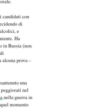
orale.
 i candidati con
decidendo di
alcolici, e
eniente. Ha
no in Russia (non
 di
a alcuna prova –
mantenuto una
 peggiorati nel
ia
nella guerra in
a quel momento