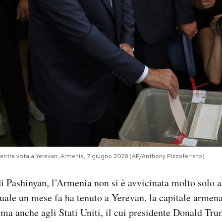
mentre vota a Yerevan, Armenia, 7 giugno 2026 (AP/Anthony Pizzoferrato)
di Pashinyan, l’Armenia non si è avvicinata molto solo 
uale un mese fa ha tenuto a Yerevan, la capitale armen
 ma anche agli Stati Uniti, il cui presidente Donald Tru