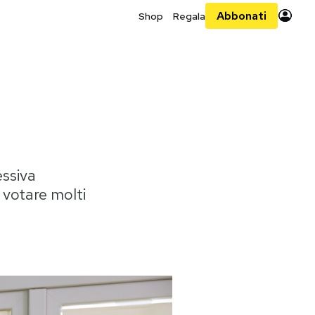
Abbonati
Shop
Regala
essiva
 votare molti