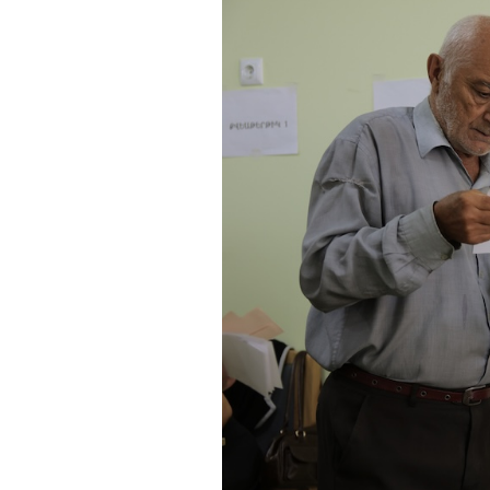
PODCAST
NEWSLETTER
I MIEI PREFERITI
SHOP
CALENDARIO
AREA PERSONALE
Area Personale
Newsletter