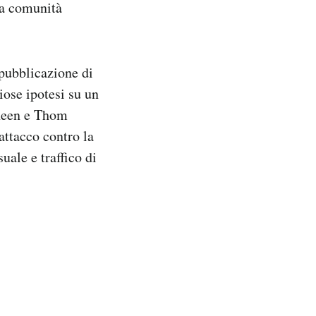
na comunità
 pubblicazione di
iose ipotesi su un
aheen e Thom
attacco contro la
uale e traffico di