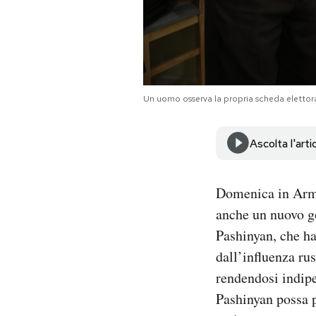
Notifiche mobile
Regala il Post
Hai bisogno di aiuto?
Esci
Un uomo osserva la propria scheda elettora
Ascolta l'arti
Domenica in Armen
anche un nuovo g
Pashinyan, che ha
dall’influenza ru
rendendosi indip
Pashinyan possa p