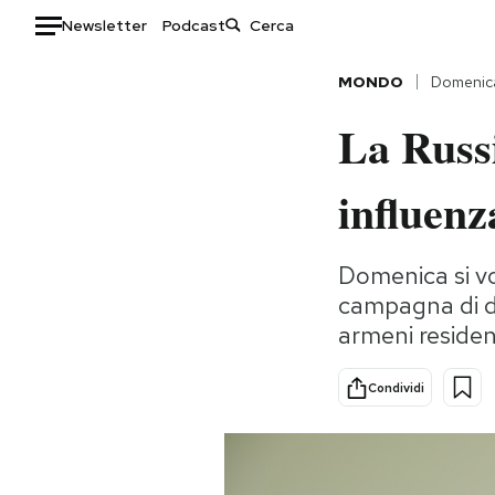
Newsletter
Podcast
Auto
MONDO
Domenic
La Russi
HOME
Italia
Moda
influenz
Mondo
Libri
Politica
Consumismi
Domenica si vo
Tecnologia
Storie/Idee
campagna di di
Internet
Ok Boomer!
armeni residen
Scienza
Media
Cultura
Europa
Condividi
Economia
Altrecose
Sport
Mondiali calcio 2026