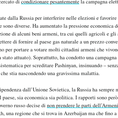
cercato di
condizionare pesantemente
la campagna elett
ate dalla Russia per interferire nelle elezioni e favorire
se sono diverse. Ha aumentato la pressione economica 
ione di alcuni beni armeni, tra cui quelli agricoli e gli 
ttere di fornire al paese gas naturale a un prezzo conv
no per portare a votare molti cittadini armeni che vivo
ia stato attuato). Soprattutto, ha condotto una campagna
istematica per screditare Pashinyan, insinuando – senz
e che stia nascondendo una gravissima malattia.
ipendenza dall’Unione Sovietica, la Russia ha sempre 
l paese, sia economica sia politica. I rapporti sono però
overno russo decise di
non prendere le parti dell’Armen
, una regione che si trova in Azerbaijan ma che fino 