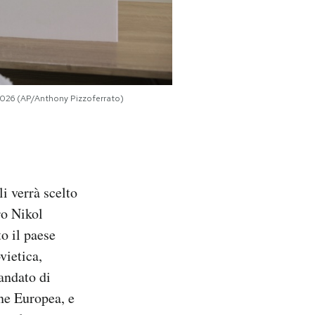
 2026 (AP/Anthony Pizzoferrato)
i verrà scelto
ro Nikol
o il paese
vietica,
andato di
ne Europea, e