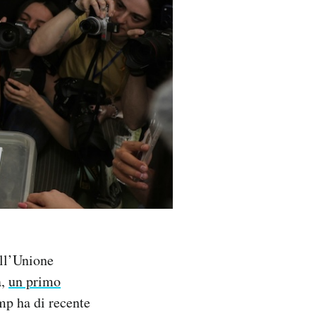
all’Unione
a,
un primo
mp ha di recente