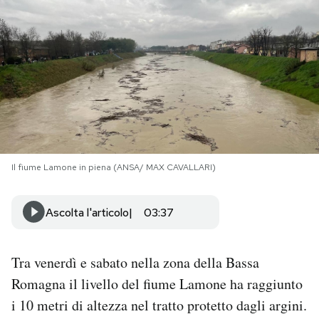
PODCAST
NEWSLETTER
I MIEI PREFERITI
Il fiume Lamone in piena (ANSA/ MAX CAVALLARI)
SHOP
Ascolta l'articolo
03:37
CALENDARIO
Tra venerdì e sabato nella zona della Bassa
AREA PERSONALE
Romagna il livello del fiume Lamone ha raggiunto
Area Personale
i 10 metri di altezza nel tratto protetto dagli argini.
Newsletter