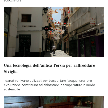
scocciature
Una tecnologia dell’antica Persia per raffreddare
Siviglia
I qanat venivano utilizzati per trasportare l'acqua, una loro
evoluzione contribuirà ad abbassare le temperature in modo
sostenibile