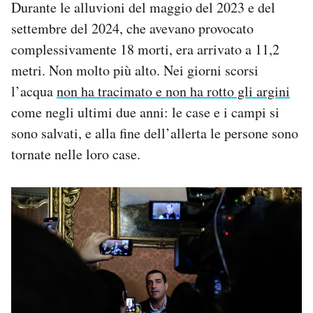
Durante le alluvioni del maggio del 2023 e del
Notifiche mobile
settembre del 2024, che avevano provocato
Regala il Post
complessivamente 18 morti, era arrivato a 11,2
Hai bisogno di aiuto?
Esci
metri. Non molto più alto. Nei giorni scorsi
l’acqua
non ha tracimato e non ha rotto gli argini
come negli ultimi due anni: le case e i campi si
sono salvati, e alla fine dell’allerta le persone sono
tornate nelle loro case.