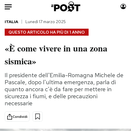
Auto
ITALIA
Lunedì 17 marzo 2025
QUESTO ARTICOLO HA PIÙ DI
1 ANNO
HOME
«È come vivere in una zona
Italia
Moda
sismica»
Mondo
Libri
Politica
Consumismi
Il presidente dell'Emilia-Romagna Michele de
Tecnologia
Storie/Idee
Pascale, dopo l'ultima emergenza, parla di
Internet
Ok Boomer!
quanto ancora c'è da fare per mettere in
Scienza
Media
sicurezza i fiumi, e delle precauzioni
Cultura
Europa
necessarie
Economia
Altrecose
Sport
Mondiali calcio 2026
Condividi