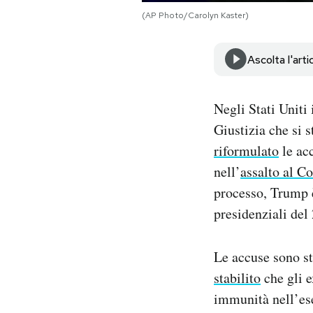
Notifiche mobile
(AP Photo/Carolyn Kaster)
Regala il Post
Hai bisogno di aiuto?
Ascolta l'arti
Esci
Negli Stati Uniti
Giustizia che si 
riformulato
le acc
nell’
assalto al C
processo, Trump è 
presidenziali del
Le accuse sono st
stabilito
che gli e
immunità nell’ese