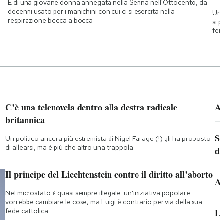
È di una giovane donna annegata nella Senna nell'Ottocento, da
decenni usato per i manichini con cui ci si esercita nella
Un
respirazione bocca a bocca
si
fe
C’è una telenovela dentro alla destra radicale
A
britannica
S
Un politico ancora più estremista di Nigel Farage (!) gli ha proposto
di allearsi, ma è più che altro una trappola
d
Il principe del Liechtenstein contro il diritto all’aborto
A
Nel microstato è quasi sempre illegale: un'iniziativa popolare
vorrebbe cambiare le cose, ma Luigi è contrario per via della sua
fede cattolica
L