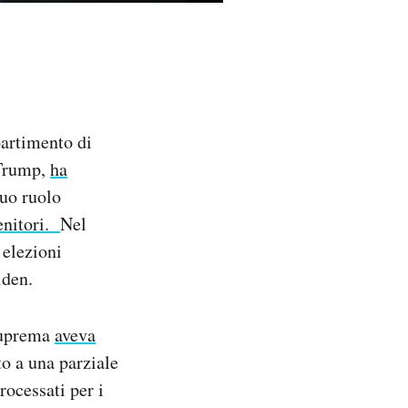
partimento di
 Trump,
ha
suo ruolo
tenitori.
Nel
 elezioni
iden.
 Suprema
aveva
o a una parziale
rocessati per i