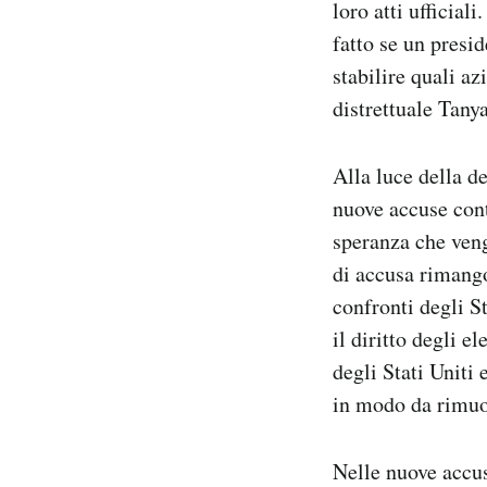
loro atti ufficial
fatto se un presi
stabilire quali az
distrettuale Tany
Alla luce della d
nuove accuse cont
speranza che veng
di accusa rimangon
confronti degli St
il diritto degli e
degli Stati Uniti 
in modo da rimuov
Nelle nuove accus