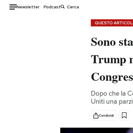
Newsletter
Podcast
Auto
QUESTO ARTICOLO
Sono sta
HOME
Italia
Moda
Trump ne
Mondo
Libri
Politica
Consumismi
Congres
Tecnologia
Storie/Idee
Internet
Ok Boomer!
Dopo che la Co
Scienza
Media
Uniti una parz
Cultura
Europa
Economia
Altrecose
Condividi
Sport
Mondiali calcio 2026