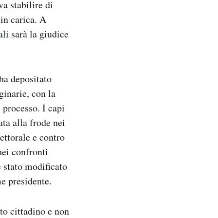
va stabilire di
in carica. A
ali sarà la giudice
ha depositato
inarie, con la
 processo. I capi
ata alla frode nei
lettorale e contro
nei confronti
 è stato modificato
e presidente.
to cittadino e non