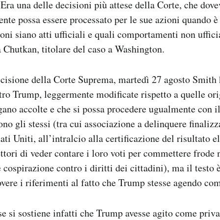
i. Era una delle decisioni più attese della Corte, che dove
dente possa essere processato per le sue azioni quando è 
ioni siano atti ufficiali e quali comportamenti non uffici
a Chutkan, titolare del caso a Washington.
ecisione della Corte Suprema, martedì 27 agosto Smith 
ro Trump, leggermente modificate rispetto a quelle orig
ano accolte e che si possa procedere ugualmente con il
o gli stessi (tra cui associazione a delinquere finalizz
ati Uniti, all’intralcio alla certificazione del risultato e
lettori di veder contare i loro voti per commettere frode 
e cospirazione contro i diritti dei cittadini), ma il testo
ere i riferimenti al fatto che Trump stesse agendo com
e si sostiene infatti che Trump avesse agito come priva