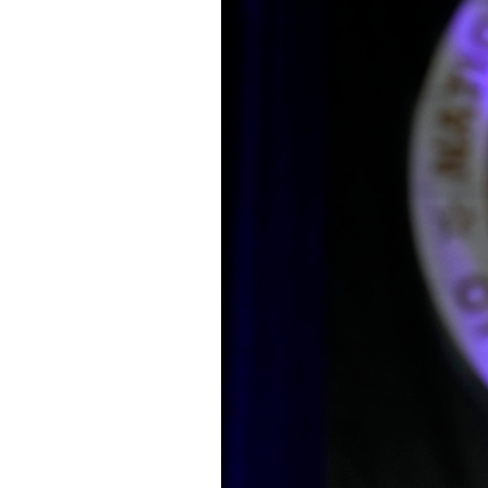
PODCAST
NEWSLETTER
I MIEI PREFERITI
SHOP
CALENDARIO
AREA PERSONALE
Area Personale
Newsletter