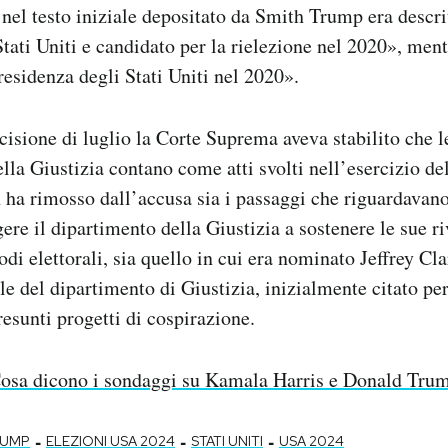
nel testo iniziale depositato da Smith Trump era descri
Stati Uniti e candidato per la rielezione nel 2020», ment
residenza degli Stati Uniti nel 2020».
cisione di luglio la Corte Suprema aveva stabilito che l
ella Giustizia contano come atti svolti nell’esercizio de
 ha rimosso dall’accusa sia i passaggi che riguardavano 
ere il dipartimento della Giustizia a sostenere le sue r
rodi elettorali, sia quello in cui era nominato Jeffrey Cla
le del dipartimento di Giustizia, inizialmente citato per
esunti progetti di cospirazione.
osa dicono i sondaggi su Kamala Harris e Donald Tru
-
-
-
RUMP
ELEZIONI USA 2024
STATI UNITI
USA 2024