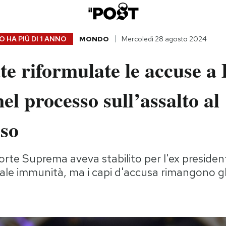
 HA PIÙ DI
1 ANNO
MONDO
Mercoledì 28 agosto 2024
te riformulate le accuse a
l processo sull’assalto al
so
rte Suprema aveva stabilito per l'ex president
iale immunità, ma i capi d'accusa rimangono gli