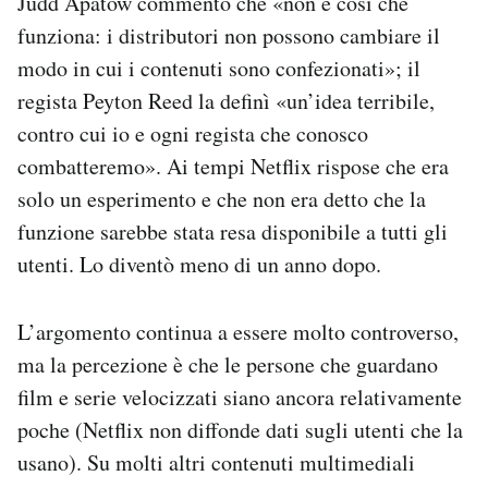
Judd Apatow commentò che «non è così che
Notifiche mobile
funziona: i distributori non possono cambiare il
Regala il Post
modo in cui i contenuti sono confezionati»; il
Hai bisogno di aiuto?
regista Peyton Reed la definì «un’idea terribile,
Esci
contro cui io e ogni regista che conosco
combatteremo». Ai tempi Netflix rispose che era
solo un esperimento e che non era detto che la
funzione sarebbe stata resa disponibile a tutti gli
utenti. Lo diventò meno di un anno dopo.
L’argomento continua a essere molto controverso,
ma la percezione è che le persone che guardano
film e serie velocizzati siano ancora relativamente
poche (Netflix non diffonde dati sugli utenti che la
usano). Su molti altri contenuti multimediali