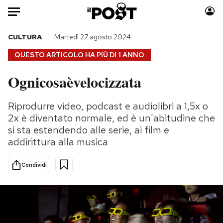
Auto
CULTURA
Martedì 27 agosto 2024
QUESTO ARTICOLO HA PIÙ DI
1 ANNO
HOME
Ognicosaèvelocizzata
Italia
Moda
Mondo
Libri
Riprodurre video, podcast e audiolibri a 1,5x o
Politica
Consumismi
2x è diventato normale, ed è un'abitudine che
Tecnologia
Storie/Idee
si sta estendendo alle serie, ai film e
addirittura alla musica
Internet
Ok Boomer!
Scienza
Media
Condividi
Cultura
Europa
Economia
Altrecose
Sport
Mondiali calcio 2026