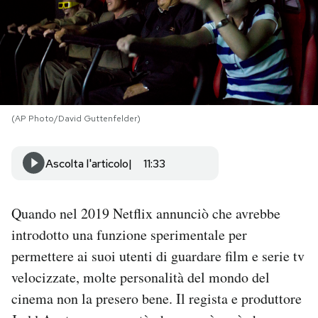
PODCAST
NEWSLETTER
(AP Photo/David Guttenfelder)
I MIEI PREFERITI
Ascolta l'articolo
11:33
SHOP
Quando nel 2019 Netflix annunciò che avrebbe
CALENDARIO
introdotto una funzione sperimentale per
permettere ai suoi utenti di guardare film e serie tv
AREA PERSONALE
velocizzate, molte personalità del mondo del
Area Personale
cinema non la presero bene. Il regista e produttore
Newsletter