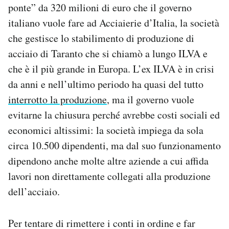
ponte” da 320 milioni di euro che il governo
Notifiche mobile
italiano vuole fare ad Acciaierie d’Italia, la società
Regala il Post
Hai bisogno di aiuto?
che gestisce lo stabilimento di produzione di
Esci
acciaio di Taranto che si chiamò a lungo ILVA e
che è il più grande in Europa. L’ex ILVA è in crisi
da anni e nell’ultimo periodo ha quasi del tutto
interrotto la produzione
, ma il governo vuole
evitarne la chiusura perché avrebbe costi sociali ed
economici altissimi: la società impiega da sola
circa 10.500 dipendenti, ma dal suo funzionamento
dipendono anche molte altre aziende a cui affida
lavori non direttamente collegati alla produzione
dell’acciaio.
Per tentare di rimettere i conti in ordine e far