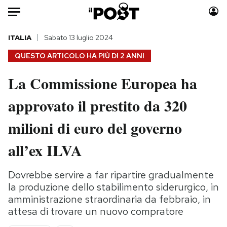
Auto
ITALIA
Sabato 13 luglio 2024
QUESTO ARTICOLO HA PIÙ DI
2 ANNI
HOME
La Commissione Europea ha
Italia
Moda
approvato il prestito da 320
Mondo
Libri
Politica
Consumismi
milioni di euro del governo
Tecnologia
Storie/Idee
Internet
Ok Boomer!
all’ex ILVA
Scienza
Media
Cultura
Europa
Dovrebbe servire a far ripartire gradualmente
la produzione dello stabilimento siderurgico, in
Economia
Altrecose
amministrazione straordinaria da febbraio, in
Sport
Mondiali calcio 2026
attesa di trovare un nuovo compratore