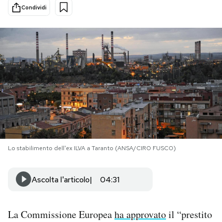
Condividi
PODCAST
NEWSLETTER
I MIEI PREFERITI
SHOP
Lo stabilimento dell'ex ILVA a Taranto (ANSA/CIRO FUSCO)
CALENDARIO
Ascolta l'articolo
04:31
AREA PERSONALE
Area Personale
La Commissione Europea
ha approvato
il “prestito
Newsletter