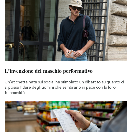
L’invenzione del maschio performativo
Un'etichetta nata sui social ha stimolato un dibattito su quanto ci
si possa fidare degli uomini che sembrano in pace con la loro
femminilità