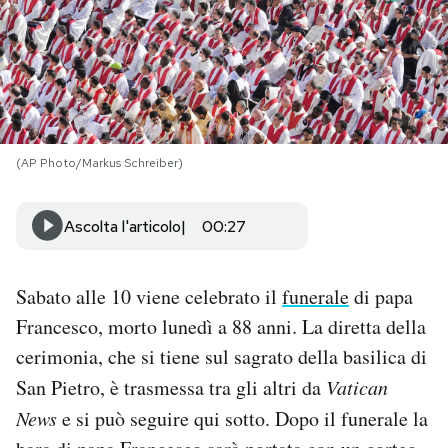
PODCAST
NEWSLETTER
(AP Photo/Markus Schreiber)
I MIEI PREFERITI
Ascolta l'articolo
00:27
SHOP
Sabato alle 10 viene celebrato il
funerale
di papa
CALENDARIO
Francesco, morto lunedì a 88 anni. La diretta della
cerimonia, che si tiene sul sagrato della basilica di
AREA PERSONALE
San Pietro, è trasmessa tra gli altri da
Vatican
Area Personale
News
e si può seguire qui sotto. Dopo il funerale la
Newsletter