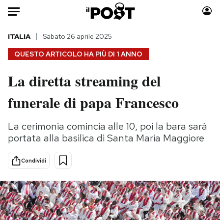
Auto
ITALIA
Sabato 26 aprile 2025
QUESTO ARTICOLO HA PIÙ DI
1 ANNO
HOME
La diretta streaming del
Italia
Moda
funerale di papa Francesco
Mondo
Libri
Politica
Consumismi
La cerimonia comincia alle 10, poi la bara sarà
Tecnologia
Storie/Idee
portata alla basilica di Santa Maria Maggiore
Internet
Ok Boomer!
Scienza
Media
Condividi
Cultura
Europa
Economia
Altrecose
Sport
Mondiali calcio 2026