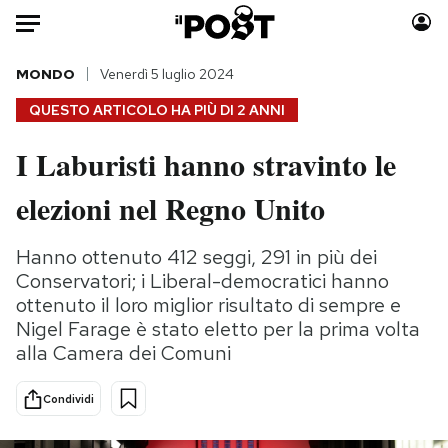
Auto
MONDO
Venerdì 5 luglio 2024
QUESTO ARTICOLO HA PIÙ DI
2 ANNI
HOME
I Laburisti hanno stravinto le
Italia
Moda
elezioni nel Regno Unito
Mondo
Libri
Politica
Consumismi
Hanno ottenuto 412 seggi, 291 in più dei
Tecnologia
Storie/Idee
Conservatori; i Liberal-democratici hanno
Internet
Ok Boomer!
ottenuto il loro miglior risultato di sempre e
Scienza
Media
Nigel Farage è stato eletto per la prima volta
Cultura
Europa
alla Camera dei Comuni
Economia
Altrecose
Sport
Mondiali calcio 2026
Condividi