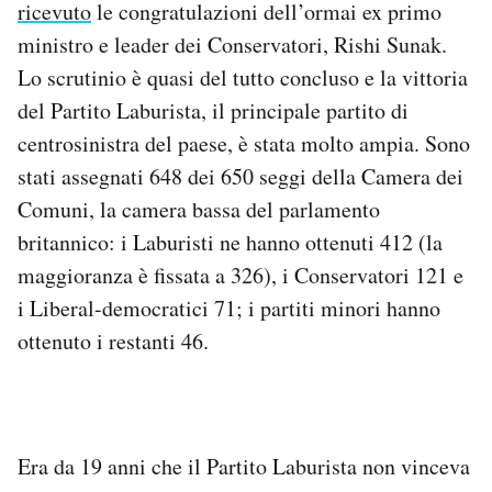
ricevuto
le congratulazioni dell’ormai ex primo
Notifiche mobile
ministro e leader dei Conservatori, Rishi Sunak.
Regala il Post
Lo scrutinio è quasi del tutto concluso e la vittoria
Hai bisogno di aiuto?
Esci
del Partito Laburista, il principale partito di
centrosinistra del paese, è stata molto ampia. Sono
stati assegnati 648 dei 650 seggi della Camera dei
Comuni, la camera bassa del parlamento
britannico: i Laburisti ne hanno ottenuti 412 (la
maggioranza è fissata a 326), i Conservatori 121 e
i Liberal-democratici 71; i partiti minori hanno
ottenuto i restanti 46.
Era da 19 anni che il Partito Laburista non vinceva