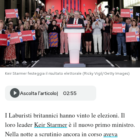
PODCAST
NEWSLETTER
I MIEI PREFERITI
Keir Starmer festeggia il risultato elettorale (Ricky Vigil/Getty Images)
SHOP
Ascolta l'articolo
02:55
CALENDARIO
I Laburisti britannici hanno vinto le elezioni. Il
AREA PERSONALE
loro leader
Keir Starmer
è il nuovo primo ministro.
Area Personale
Nella notte a scrutinio ancora in corso
aveva
Newsletter